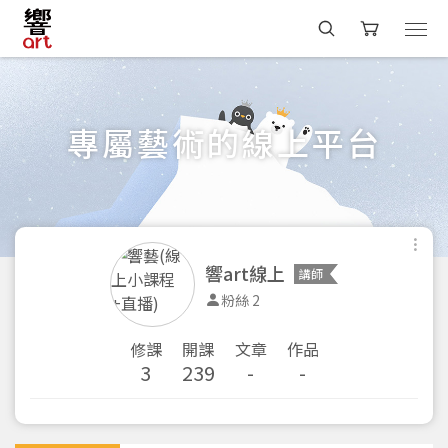
專屬藝術的線上平台
響art線上
講師
粉絲 2
修課
開課
文章
作品
3
239
-
-