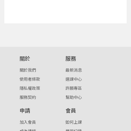
點擊下方「確定」將前一位使用者強制登出。
入。
確定
重設密碼
取消
或
或
關於
服務
關於我們
最新消息
使用者條款
選課中心
隱私權政策
許願專區
登入
服務契約
幫助中心
忘記密碼
註冊
申請
會員
按下註冊即代表你同意我們的
使用者條款
與
隱私權政
加入會員
如何上課
策
。