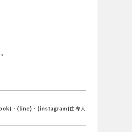
。
。
ook)
、
(line)
、
(instagram)
由專人