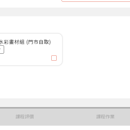
斯水彩畫材組 (門市自取)
課程評價
課程作業