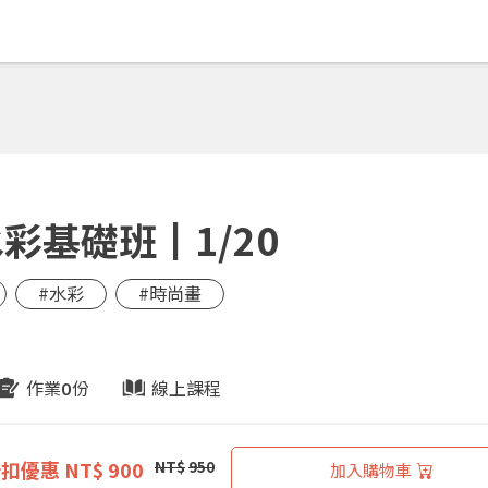
彩基礎班┃1/20
#水彩
#時尚畫
作業
份
線上課程
0
折扣優惠
NT$ 900
NT$
950
加入購物車