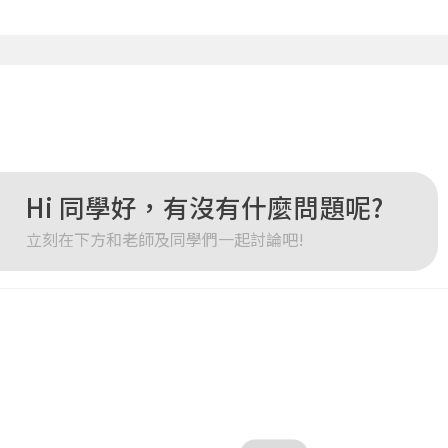
點擊下方「確定」將前一位使用者強制登出。
確定
重設密碼
取消
或
或
Hi 同學好，有沒有什麼問題呢?
立刻在下方和老師及同學們一起討論吧!
登入
忘記密碼
註冊
按下註冊即代表你同意我們的
使用者條款
與
隱私權政策
。