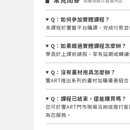
▋
點擊問題可展開內容
Q：如何參加實體課程？
本課程於響藝平台購課，完成付款並
Q：如果錯過實體課程怎麼辦
？
學員於上課前請假，享有延期或轉讓
Q：沒有畫材用具怎麼辦
？
響ART推出系列的畫材加購優惠組
Q：課程已結束，還能
購買嗎？
您可於響ART門市現場洽詢或撥打客服專
為您服務。