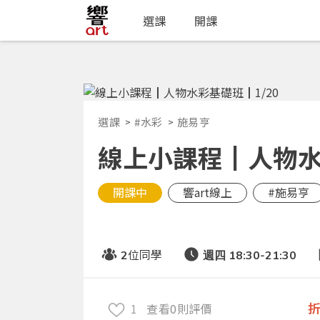
選課
開課
選課
#水彩
施易亨
線上小課程┃人物水
開課中
響art線上
#施易亨
位同學
2
週四 18:30-21:30
1
查看0則評價