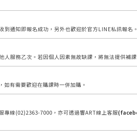
收到通知即報名成功，另外也歡迎於官方LINE私訊報名
他人服務乙次。若因個人因素無故缺課，將無法提供補課
合，如有需要歡迎在購課時一併加購。
線(02)2363-7000，亦可透過響ART線上客服
(faceb
您將收到一封Email，請依照信件中的指示重新登入。
系統偵測到您的帳號重複登入，