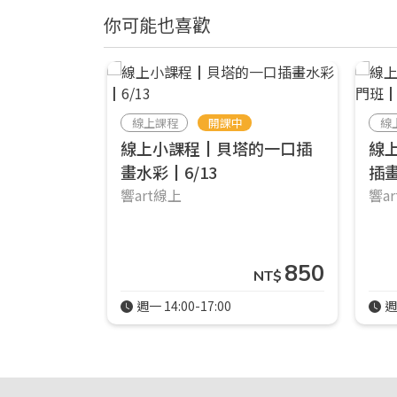
你可能也喜歡
線上課程
開課中
線
線上小課程┃貝塔的一口插
線
畫水彩┃6/13
插畫
響art線上
響a
850
NT$
週一 14:00-17:00
週