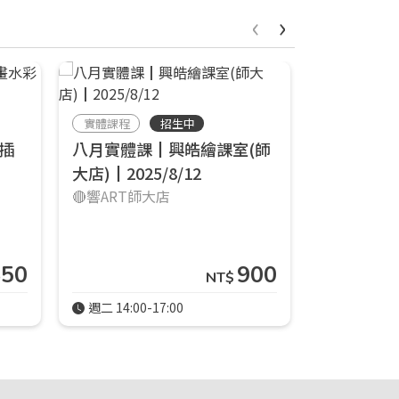
‹
›
實體課程
招生中
線上課程
插
八月實體課┃興皓繪課室(師
線上小課
大店)┃2025/8/12
插畫入門班
🔴響ART師大店
店)┃2024/
響art線上
850
900
NT$
週二 14:00-17:00
週五 14:00-