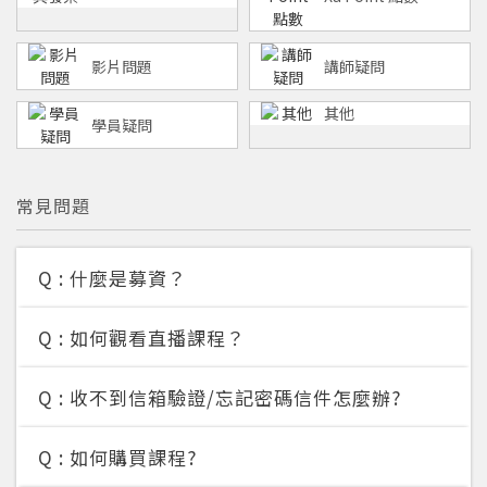
影片問題
講師疑問
其他
學員疑問
常見問題
您將收到一封Email，請依照信件中的指示重新登
系統偵測到您的帳號重複登入，
Q :
什麼是募資？
點擊下方「確定」將前一位使用者強制登出。
入。
Q :
如何觀看直播課程？
確定
Q :
收不到信箱驗證/忘記密碼信件怎麼辦?
重設密碼
取消
或
或
Q :
如何購買課程?