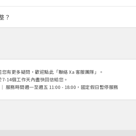
整？
您將收到一封Email，請依照信件中的指示重新登入。
系統偵測到您的帳號重複登入，
點擊下方「確定」將前一位使用者強制登出。
您有更多疑問，歡迎點此「聯絡 Xa 客服團隊」。
確定
7-14個工作天內盡快回信給您。
重設密碼
08 │ 服務時間週一至週五 11:00 - 18:00，國定假日暫停服務
取消
或
或