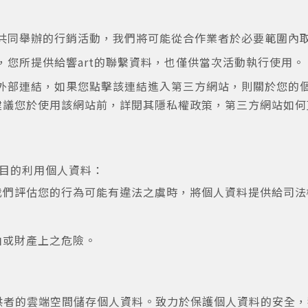
或
或
者共同舉辦的行銷活動，我們將可能從合作業者於必要範圍內
動，您所提供給響art的聯繫資料，也僅供當次活動執行使用。
方外部連結，如果您點擊該連結進入第三方網站，則關於您的
議您於使用該網站前，詳閱其隱私權政策，第三方網站如何蒐
登入
忘記密碼
註冊
目的利用個人資料：
按下註冊即代表你同意我們的
使用者條款
與
隱私權政策
。
我們評估您的行為可能有違法之虞時，將個人資料提供給司法
由或財產上之危險。
提供者的雲端空間儲存個人資料。致力於保護個人資料的安全