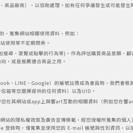
、商品廠商），以協助處理。如有任何爭議發生或可能發生
的，蒐集網站相關使用資料，例如：
網站使用等不定期問券。
如搜尋、瀏覽或點擊的行為等)，作為評估購買商品意願、
動向，或是推薦適合商品之用。
book、LINE、Google）的帳號註冊成為會員時，我們
您將收到一封Email，請依照信件中的指示重新登入。
系統偵測到您的帳號重複登入，
信箱等您選擇提供的任何資料）以及UID。
點擊下方「確定」將前一位使用者強制登出。
在其網站或app上與響art互動的相關資料（例如您在響art
確定
重設密碼
 Google 網站的隱私權政策及廣告宣傳規範，經您授權所蒐集的
取消
 Google 登錄時，僅蒐集並使用您的 E-mail 帳號與性別資