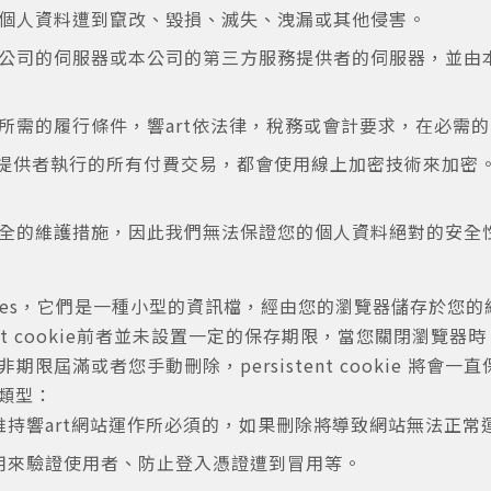
個人資料遭到竄改、毀損、滅失、洩漏或其他侵害。
公司的伺服器或本公司的第三方服務提供者的伺服器，並由
所需的履行條件，響art依法律，稅務或會計要求，在必需
理服務提供者執行的所有付費交易，都會使用線上加密技術來加
全的維護措施，因此我們無法保證您的個人資料絕對的安全
ies，它們是一種小型的資訊檔，經由您的瀏覽器儲存於您的終
sistent cookie前者並未設置一定的保存期限，當您關閉瀏覽器時
限屆滿或者您手動刪除，persistent cookie 將會
種類型：
kie 是維持響art網站運作所必須的，如果刪除將導致網站無法正
kie 是用來驗證使用者、防止登入憑證遭到冒用等。