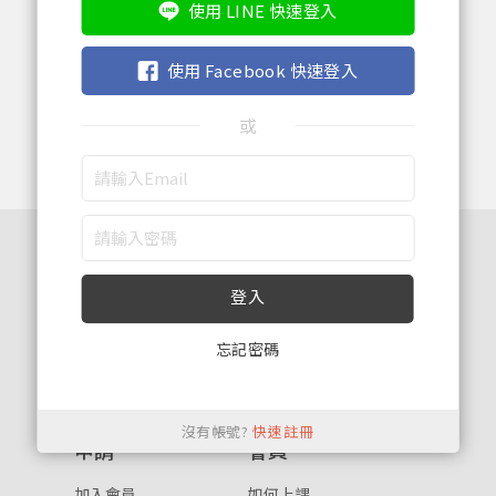
確定
使用 LINE 快速登入
重設密碼
取消
使用 Facebook 快速登入
或
或
關於
服務
登入
關於我們
最新消息
使用者條款
選課中心
忘記密碼
註冊
隱私權政策
許願專區
服務契約
幫助中心
按下註冊即代表你同意我們的
使用者條款
與
隱私權政
策
。
沒有帳號?
快速註冊
申請
會員
加入會員
如何上課