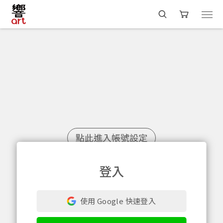
點此進入帳號設定
登入
您將收到一封Email，請依照信件中的指示重新登
系統偵測到您的帳號重複登入，
使用 Google 快速登入
點擊下方「確定」將前一位使用者強制登出。
入。