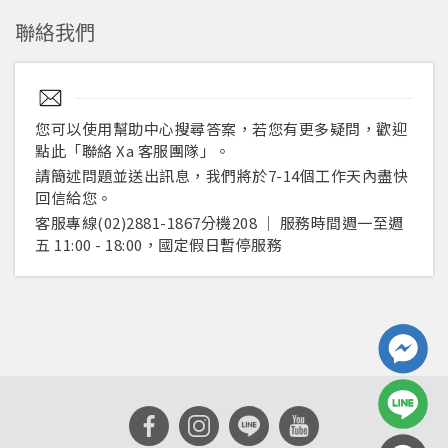
聯絡我們
您可以使用幫助中心搜尋答案，若您有更多疑問，歡迎
您將收到一封Email，請依照信件中的指示重新登
系統偵測到您的帳號重複登入，
點此「聯絡 Xa 客服團隊」。
點擊下方「確定」將前一位使用者強制登出。
入。
請簡述問題並送出訊息，我們將於7-14個工作天內盡快
回信給您。
確定
客服專線(02)2881-1867分機208 │ 服務時間週一至週
五 11:00 - 18:00，國定假日暫停服務
重設密碼
取消
或
或