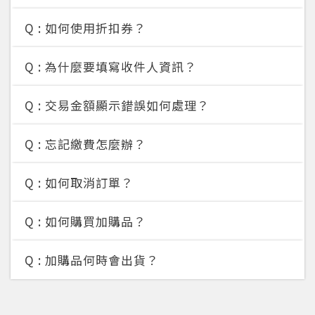
Q :
如何使用折扣券？
Q :
為什麼要填寫收件人資訊？
Q :
交易金額顯示錯誤如何處理？
Q :
忘記繳費怎麼辦？
Q :
如何取消訂單？
Q :
如何購買加購品？
您將收到一封Email，請依照信件中的指示重新登
系統偵測到您的帳號重複登入，
Q :
加購品何時會出貨？
點擊下方「確定」將前一位使用者強制登出。
入。
確定