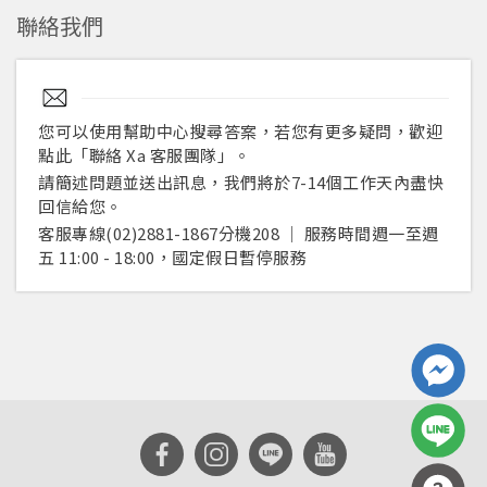
聯絡我們
重設密碼
取消
或
或
您可以使用幫助中心搜尋答案，若您有更多疑問，歡迎
點此「聯絡 Xa 客服團隊」。
請簡述問題並送出訊息，我們將於7-14個工作天內盡快
回信給您。
客服專線(02)2881-1867分機208 │ 服務時間週一至週
登入
五 11:00 - 18:00，國定假日暫停服務
忘記密碼
註冊
按下註冊即代表你同意我們的
使用者條款
與
隱私權政
策
。