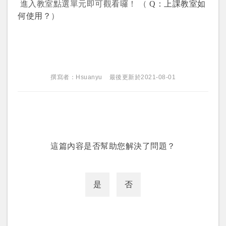
進入教室點選單元即可觀看囉！ （
Q：
上課教室如
何使用？
）
登入
忘記密碼
註冊
撰寫者：Hsuanyu
最後更新於2021-08-01
按下註冊即代表你同意我們的
使用者條款
與
隱私權政
策
。
這篇內容是否幫助您解決了問題？