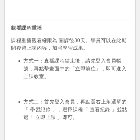
觀看課程重播
課程重播觀看權限為 開課後30天。學員可以在此期
間複習上課內容，
加強學習成果。
方式一：直播課程結束後，請先登入會員帳
您將收到一封Email，請依照信件中的指示重新登
系統偵測到您的帳號重複登入，
號，
再點擊畫面中的「立即前往」，即可進入
點擊下方「確定」將前一位使用者強制登出。
入。
上課教室。
確定
方式二：首先登入會員，再點選右上角選單的
重設密碼
取消
「 學習紀錄
」，選擇課程「 查看紀錄 」並點
選「 立即上課 」即可。
或
或