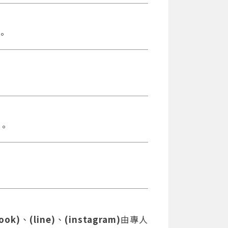
。
。
ook)
、
(line)
、
(instagram)
由專人