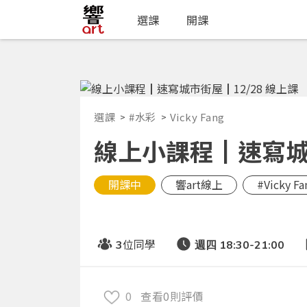
選課
開課
選課
#水彩
Vicky Fang
線上小課程┃速寫城市
開課中
響art線上
#Vicky Fa
位同學
3
週四 18:30-21:00
0
查看0則評價