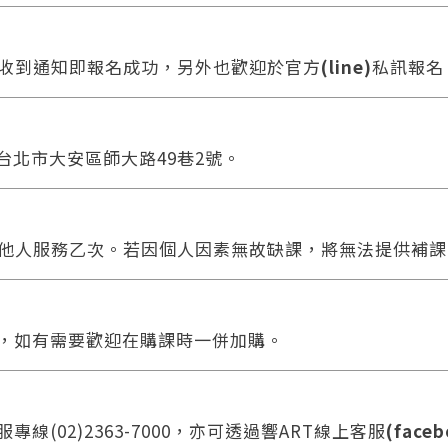
收到通知即報名成功，另外也歡迎於官方
(line)
私訊報名
 台北市大安區師大路49巷2號。
您將收到一封Email，請依照信件中的指示重新登入。
系統偵測到您的帳號重複登入，
他人服務乙次。若因個人因素無故缺課，將無法提供補課
點擊下方「確定」將前一位使用者強制登出。
確定
重設密碼
合，如有需要歡迎在購課時一併加購。
取消
或
或
線(02)2363-7000，亦可透過響ART線上客服
(faceb