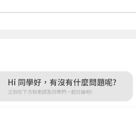
登入
忘記密碼
註冊
按下註冊即代表你同意我們的
使用者條款
與
隱私權政策
。
Hi 同學好，有沒有什麼問題呢?
立刻在下方和老師及同學們一起討論吧!