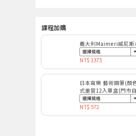
課程加購
義大利Maimeri威尼
NT$ 1373
日本寫樂 藝術鋼筆(顏
式墨管12入單盒(門市自
NT$ 572