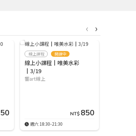
‹
›
線上課程
開課中
線上課程
線上小課程┃唯美水彩
水彩入門
┃3/19
程•張宏
響art線上
張宏彬
850
850
NT$
週六 18:30-21:30
2小時34分