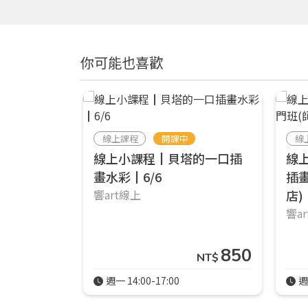
你可能也喜歡
線上課程
開課中
線
線上小課程┃貝塔的一口插
線
畫水彩┃6/6
插
響art線上
店)┃
響a
850
NT$
週一 14:00-17:00
週