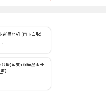
斯水彩畫材組 (門市自取)
色隨機)單支+鋼筆墨水卡
取)