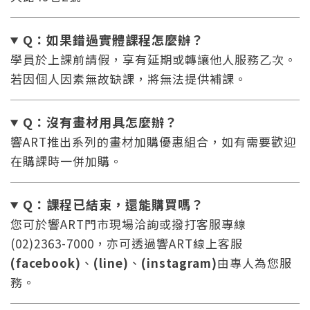
Q：如果錯過實體課程怎麼辦
？
學員於上課前請假，享有延期或轉讓他人服務乙次。
若因個人因素無故缺課，將無法提供補課。
Q：沒有畫材用具怎麼辦
？
響ART推出系列的畫材加購優惠組合，如有需要歡迎
在購課時一併加購。
Q：課程已結束，還能
購買嗎？
您可於響ART門市現場洽詢或撥打客服專線
(02)2363-7000，亦可透過響ART線上客服
(facebook)
、
(line)
、
(instagram)
由專人為您服
務。
您將收到一封Email，請依照信件中的指示重新登
系統偵測到您的帳號重複登入，