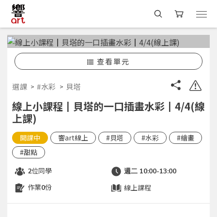
查看單元
選課
#水彩
貝塔
線上小課程┃貝塔的一口插畫水彩┃4/4(線
上課)
開課中
響art線上
#貝塔
#水彩
#繪畫
#甜點
位同學
2
週二 10:00-13:00
作業
份
線上課程
0