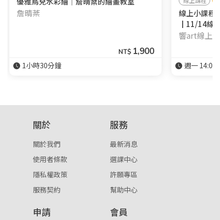
優雅鳥兒水彩繪｜詹晴棻的繪畫教室
線上課程
詹晴棻
線上小課程
┃11/14線
響art線上
1,900
NT$
1小時30分鐘
週一 14:00-
關於
服務
關於我們
最新消息
使用者條款
選課中心
隱私權政策
許願專區
服務契約
幫助中心
申請
會員