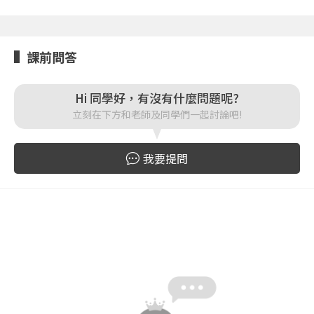
點擊下方「確定」將前一位使用者強制登出。
入。
確定
課前問答
重設密碼
取消
Hi 同學好，有沒有什麼問題呢?
或
或
立刻在下方和老師及同學們一起討論吧!
我要提問
登入
忘記密碼
註冊
按下註冊即代表你同意我們的
使用者條款
與
隱私權政
策
。