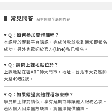
常見問答
▋
點擊問題可展開內容
Q：如何參加實體課程？
本課程於響藝平台購課，完成付款並收到通知即報名
成功，另外也歡迎於官方
(line)
私訊報名。
Q : 請問上課地點位於？
上課地點在響ART師大門市，地址 - 台北市大安區師
大路49巷2號。
Q：如果錯過實體課程怎麼辦
？
學員於上課前請假，享有延期或轉讓他人服務乙次。
若因個人因素無故缺課，將無法提供補課。