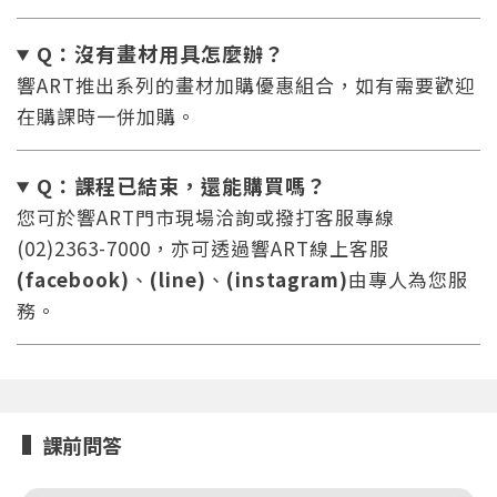
Q：沒有畫材用具怎麼辦
？
響ART推出系列的畫材加購優惠組合，如有需要歡迎
在購課時一併加購。
Q：課程已結束，還能
購買嗎？
您將收到一封Email，請依照信件中的指示重新登
系統偵測到您的帳號重複登入，
您可於響ART門市現場洽詢或撥打客服專線
點擊下方「確定」將前一位使用者強制登出。
入。
(02)2363-7000，亦可透過響ART線上客服
確定
(facebook)
、
(line)
、
(instagram)
由專人為您服
務。
重設密碼
取消
或
或
課前問答