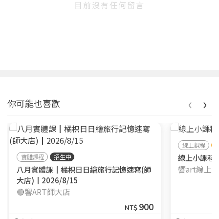
目前沒有任何留言
‹
›
你可能也喜歡
線上課程
實體課程
招生中
線上小課程┃
響art線上
八月實體課┃橘枳日日繪旅行記憶速寫(師
大店)┃2026/8/15
🔴響ART師大店
900
NT$