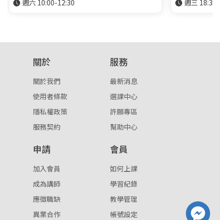
週六 10:00-12:30
週三 18:30-
關於
服務
關於我們
最新消息
使用者條款
選課中心
隱私權政策
許願專區
服務契約
幫助中心
申請
會員
加入會員
如何上課
成為講師
學習紀錄
應徵職缺
教學管理
異業合作
帳號設定