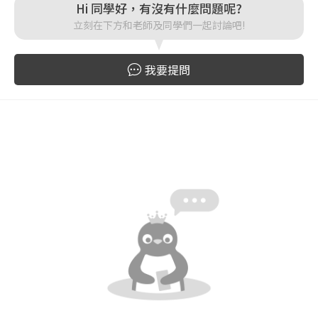
Hi 同學好，有沒有什麼問題呢?
立刻在下方和老師及同學們一起討論吧!
登入
我要提問
忘記密碼
註冊
按下註冊即代表你同意我們的
使用者條款
與
隱私權政
策
。