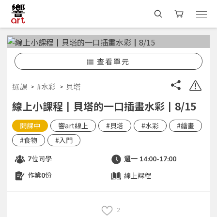
查看單元
選課
#水彩
貝塔
線上小課程┃貝塔的一口插畫水彩┃8/15
開課中
響art線上
#貝塔
#水彩
#繪畫
#食物
#入門
位同學
7
週一 14:00-17:00
作業
份
線上課程
0
2