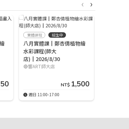
‹
›
線上課程
實體課程
招生中
線上小課
繪
八月實體課┃鄭杏倩植物繪
┃3/14
水彩課程(師大
響art線上
店)┃2026/8/30
🔴響ART師大店
850
1,500
NT$
週日 11:00-17:00
週一 14:00-