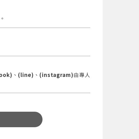
。
ook)
、
(line)
、
(instagram)
由專人