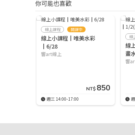
你可能也喜歡
線上課程
開課中
線
線上小課程┃唯美水彩
線
┃6/28
畫水
響art線上
響a
850
NT$
週三 14:00-17:00
週