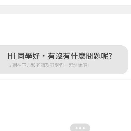
您將收到一封Email，請依照信件中的指示重新登入。
系統偵測到您的帳號重複登入，
點擊下方「確定」將前一位使用者強制登出。
確定
重設密碼
取消
或
或
Hi 同學好，有沒有什麼問題呢?
立刻在下方和老師及同學們一起討論吧!
登入
忘記密碼
註冊
按下註冊即代表你同意我們的
使用者條款
與
隱私權政策
。