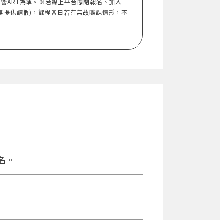
響ART為準。※若線上平台關閉報名、加入
無提供請假)，課程當日若有無故曠課情形，不
名。