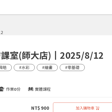
(師大店)┃2025/8/12
興皓
#水彩
#繪畫
#零基礎
作業
份
實體課程
0
NT$ 900
加入購物車