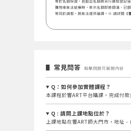
等於名額保證，若超出名額將另行通知登記候
購物車無法結帳時，表示名額即將額滿、已額
等同於請假，將無法提供補課。※ 請詳閱
《
常見問答
▋
點擊問題可展開內容
Q：如何參加實體課程？
本課程於響ART平台購課，完成付
Q : 請問上課地點位於？
上課地點在響ART師大門市，地址 -