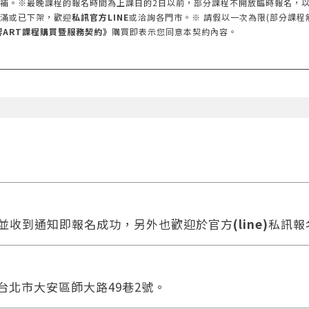
補。※最晚課程的報名時間為上課日的2日以前，部分課程不開放臨時報名，以
滿或已下架，歡迎
私訊官方LINE
或洽詢各門市。※ 請假以一次為限(部分課程
響ART課程購買暨服務契約》
購買即表示您同意本契約內容。
款並收到通知即報名成功，另外也歡迎於官方
(line)
私訊報
 台北市大安區師大路49巷2號。