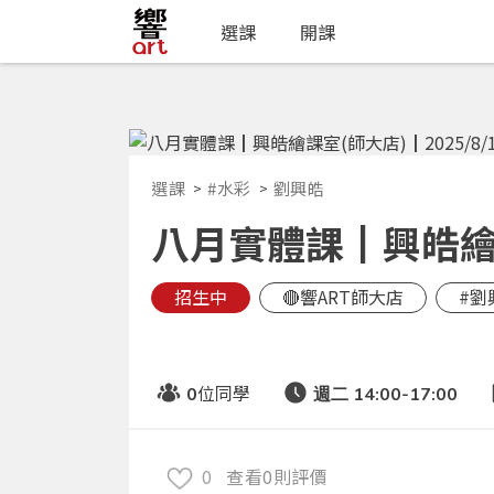
選課
開課
選課
#水彩
劉興皓
八月實體課┃興皓繪課室
招生中
🔴響ART師大店
#劉
位同學
0
週二 14:00-17:00
0
查看0則評價