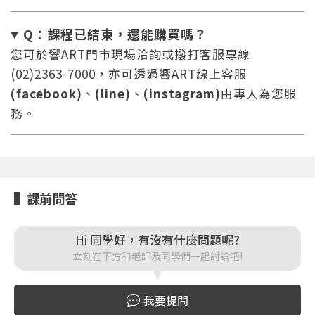
Q：課程已結束，還能
購買嗎？
您可於響ART門市現場洽詢或撥打客服專線
您將收到一封Email，請依照信件中的指示重新登
系統偵測到您的帳號重複登入，
(02)2363-7000，亦可透過響ART線上客服
點擊下方「確定」將前一位使用者強制登出。
入。
(facebook)
、
(line)
、
(instagram)
由專人為您服
確定
務。
重設密碼
取消
或
或
課前問答
Hi 同學好，有沒有什麼問題呢?
立刻在下方和老師及同學們一起討論吧!
登入
我要提問