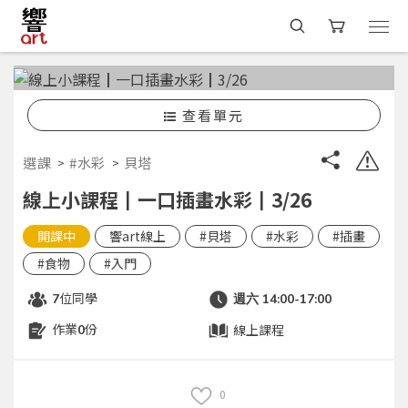
查看單元
選課
#水彩
貝塔
線上小課程┃一口插畫水彩┃3/26
開課中
響art線上
#貝塔
#水彩
#插畫
#食物
#入門
位同學
7
週六 14:00-17:00
作業
份
線上課程
0
0