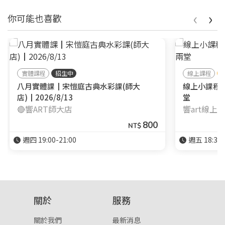
‹
›
你可能也喜歡
實體課程
招生中
線上課程
八月實體課┃宋愷庭古典水彩課(師大
線上小課程
店)┃2026/8/13
堂
🔴響ART師大店
響art線上
800
NT$
週四 19:00-21:00
週五 18:30-
關於
服務
關於我們
最新消息