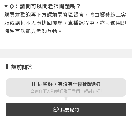
或
或
Q：請問可以問老師問題嗎
？
購買前歡迎再下方課前問答區留言，將由響藝線上客
服或講師本人盡快回覆您。直播課程中，亦可使用即
時留言功能與老師互動。
登入
忘記密碼
註冊
課前問答
按下註冊即代表你同意我們的
使用者條款
與
隱私權政
策
。
Hi 同學好，有沒有什麼問題呢?
立刻在下方和老師及同學們一起討論吧!
我要提問