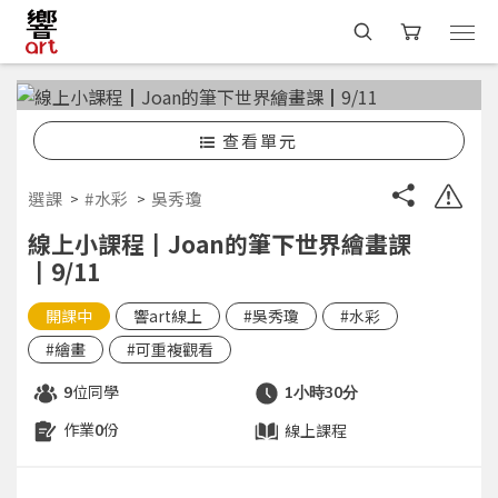
查看單元
選課
#水彩
吳秀瓊
線上小課程┃Joan的筆下世界繪畫課
┃9/11
開課中
響art線上
#吳秀瓊
#水彩
#繪畫
#可重複觀看
位同學
9
1小時30分
作業
份
線上課程
0