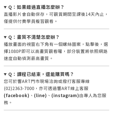
Q：如果錯過直播怎麼辦
？
直播影片會自動保存，可觀賞期間至課後14天內止，
僅提供付費學員複習觀看。
Q：
畫質不清楚怎麼辦？
播放畫面的視窗右下角有一個螺絲圖案，點擊後，選
擇1080P即可以高畫質觀看囉，部分裝置將依照網路
速度自動偵測最高畫質。
您將收到一封Email，請依照信件中的指示重新登
系統偵測到您的帳號重複登入，
Q：課程已結束，還能
購買嗎？
點擊下方「確定」將前一位使用者強制登出。
入。
您可於響ART門市現場洽詢或撥打客服專線
(02)2363-7000，亦可透過響ART線上客服
確定
(facebook)
、
(line)
、
(instagram)
由專人為您服
務。
重設密碼
取消