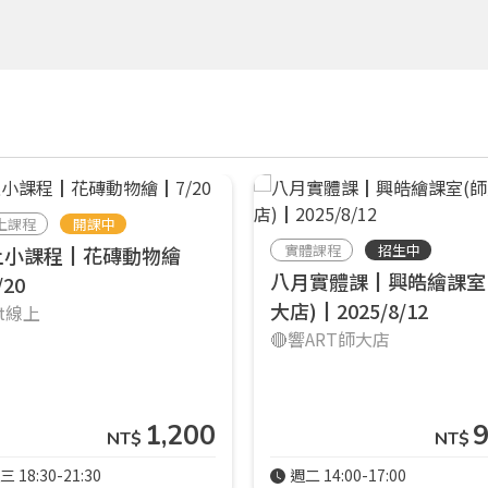
上課程
開課中
實體課程
招生中
上小課程┃花磚動物繪
八月實體課┃興皓繪課室
/20
大店)┃2025/8/12
rt線上
🔴響ART師大店
1,200
NT$
NT$
三 18:30-21:30
週二 14:00-17:00