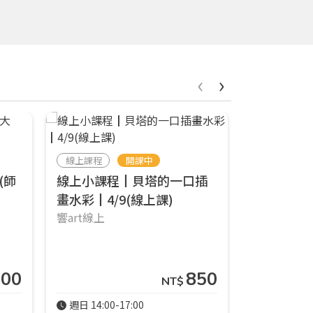
‹
›
線上課程
開課中
線上課程
(師
線上小課程┃貝塔的一口插
線上小課程
畫水彩┃4/9(線上課)
初階篇┃
響art線上
響art線上
900
850
NT$
週日 14:00-17:00
週五 18:30-