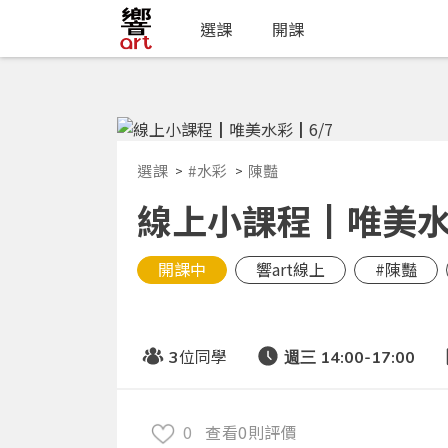
選課
開課
選課
#水彩
陳豔
線上小課程┃唯美水
開課中
響art線上
#陳豔
位同學
3
週三 14:00-17:00
0
查看0則評價