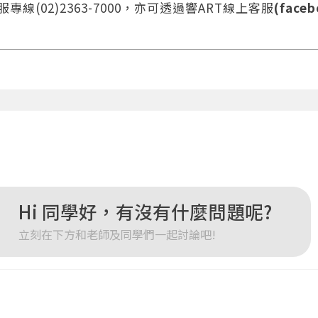
線(02)2363-7000，亦可透過響ART線上客服
(faceb
您將收到一封Email，請依照信件中的指示重新登入。
系統偵測到您的帳號重複登入，
點擊下方「確定」將前一位使用者強制登出。
確定
重設密碼
取消
或
或
Hi 同學好，有沒有什麼問題呢?
立刻在下方和老師及同學們一起討論吧!
登入
忘記密碼
註冊
按下註冊即代表你同意我們的
使用者條款
與
隱私權政策
。