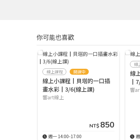
你可能也喜歡
線
線上課程
開課中
線
線上小課程┃貝塔的一口插
┃7
畫水彩┃3/6(線上課)
響a
響art線上
850
NT$
週一 14:00-17:00
週