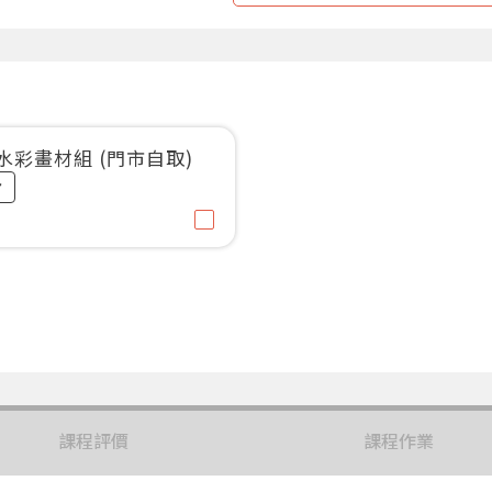
斯水彩畫材組 (門市自取)
課程評價
課程作業