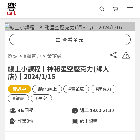
查看單元
選課
#壓克力
黃芷葳
線上小課程┃神秘星空壓克力(師大
店)┃2024/1/16
開課中
響art線上
#黃芷葳
#壓克力
#繪畫
#星空
位同學
4
週二 19:00-21:30
作業
份
線上課程
0