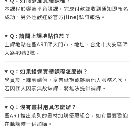
本課程於響藝平台購課，完成付款並收到通知即報名
成功，另外也歡迎於官方
(line)
私訊報名。
Q : 請問上課地點位於？
上課地點在響ART師大門市，地址 - 台北市大安區師
大路49巷2號。
Q：如果錯過實體課程怎麼辦
？
學員於上課前請假，享有延期或轉讓他人服務乙次。
若因個人因素無故缺課，將無法提供補課。
您將收到一封Email，請依照信件中的指示重新登
系統偵測到您的帳號重複登入，
點擊下方「確定」將前一位使用者強制登出。
入。
Q：沒有畫材用具怎麼辦
？
響ART推出系列的畫材加購優惠組合，如有需要歡迎
確定
在購課時一併加購。