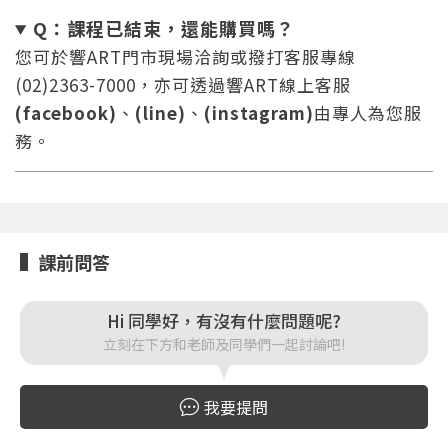
重設密碼
取消
Q：課程已結束，還能
購買嗎？
或
或
您可於響ART門市現場洽詢或撥打客服專線
(02)2363-7000，亦可透過響ART線上客服
(facebook)
、
(line)
、
(instagram)
由專人為您服
務。
登入
忘記密碼
課前問答
註冊
按下註冊即代表你同意我們的
使用者條款
與
隱私權政
Hi 同學好，有沒有什麼問題呢?
策
。
立刻在下方和老師及同學們一起討論吧!
我要提問