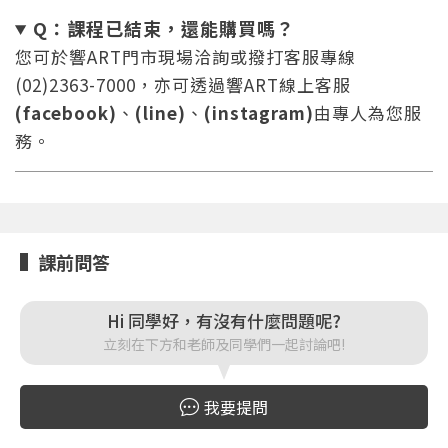
Q：課程已結束，還能
購買嗎？
您可於響ART門市現場洽詢或撥打客服專線
您將收到一封Email，請依照信件中的指示重新登
系統偵測到您的帳號重複登入，
(02)2363-7000，亦可透過響ART線上客服
點擊下方「確定」將前一位使用者強制登出。
入。
(facebook)
、
(line)
、
(instagram)
由專人為您服
務。
確定
重設密碼
取消
或
或
課前問答
Hi 同學好，有沒有什麼問題呢?
立刻在下方和老師及同學們一起討論吧!
登入
我要提問