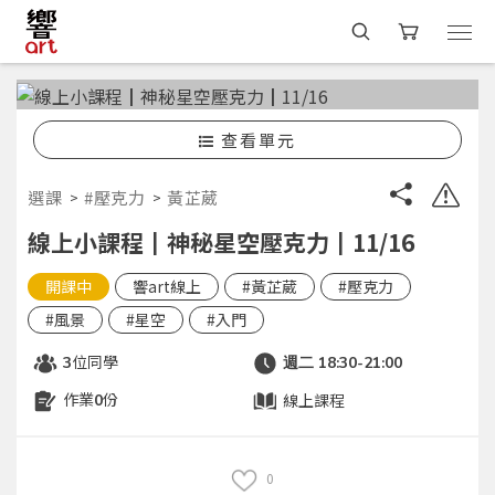
查看單元
選課
#壓克力
黃芷葳
線上小課程┃神秘星空壓克力┃11/16
開課中
響art線上
#黃芷葳
#壓克力
#風景
#星空
#入門
位同學
3
週二 18:30-21:00
作業
份
線上課程
0
0