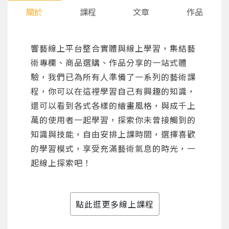
關於
課程
文章
作品
響藝線上平台整合實體與線上學習，集結藝
術專欄、商品選購、作品分享的一站式體
驗，我們已為所有人準備了一系列的藝術課
程，你可以在這裡學習自己有興趣的知識，
還可以看到各式各樣的繪畫風格，與成千上
萬的使用者一起學習，探索你未曾接觸到的
知識與技能，自由安排上課時間，選擇喜歡
的學習模式，享受充滿藝術氣息的時光，一
起線上探索吧！
點此逛更多線上課程
您將收到一封Email，請依照信件中的指示重新登
系統偵測到您的帳號重複登入，
點擊下方「確定」將前一位使用者強制登出。
入。