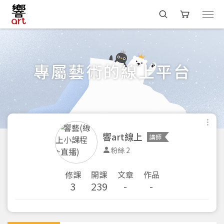
專屬藝術的線上平台
響art線上
講師
粉絲 2
修課
開課
文章
作品
3
239
-
-