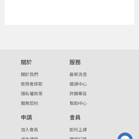
確定
重設密碼
取消
或
或
關於
服務
關於我們
最新消息
使用者條款
選課中心
登入
隱私權政策
許願專區
服務契約
幫助中心
忘記密碼
註冊
申請
會員
按下註冊即代表你同意我們的
使用者條款
與
隱私權政
策
。
加入會員
如何上課