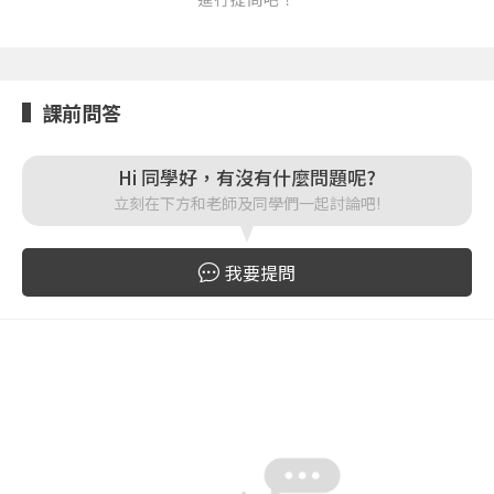
課前問答
登入
忘記密碼
Hi 同學好，有沒有什麼問題呢?
註冊
立刻在下方和老師及同學們一起討論吧!
按下註冊即代表你同意我們的
使用者條款
與
隱私權政
策
。
我要提問