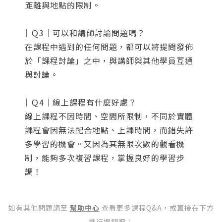
距離與地點的限制。
｜Ｑ3｜可以和講師討論問題嗎？
在課程中遇到的任何問題，都可以將提問發佈
於「課程討論」之中，與講師與其他學員互通
與討論。
｜Ｑ4｜線上課程有什麼好處？
您將收到一封Email，請依照信件中的指示重新登
系統偵測到您的帳號重複登入，
線上課程不因時間、空間所限制，不同於實體
點擊下方「確定」將前一位使用者強制登出。
入。
課程會因無法配合地點、上課時間，而錯失許
多學習的機會。又因為其無限次數的觀看機
確定
制，能夠多次複習課程，掌握良好的學習步
調！
重設密碼
取消
或
或
如有其他問題請至
幫助中心
查看更多課程Q&A，或直接在下方
進行提問吧！