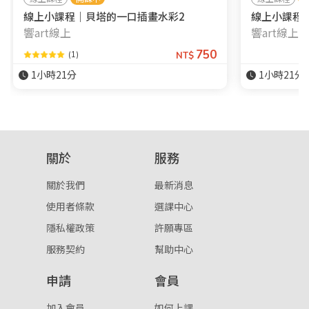
線上小課程｜貝塔的一口插畫水彩2
線上小課程｜
響art線上
響art線上
750
(1)
NT$
1小時21分
1小時21分
關於
服務
關於我們
最新消息
使用者條款
選課中心
隱私權政策
許願專區
服務契約
幫助中心
申請
會員
加入會員
如何上課