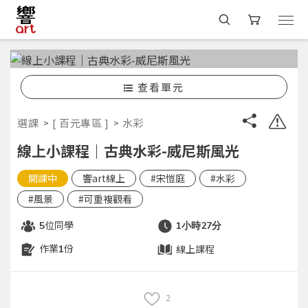
查看單元
選課
[ 百元專區 ]
水彩
線上小課程｜古典水彩-威尼斯風光
開課中
響art線上
#宋愷庭
#水彩
#風景
#可重複觀看
位同學
5
1小時27分
作業
份
線上課程
1
2