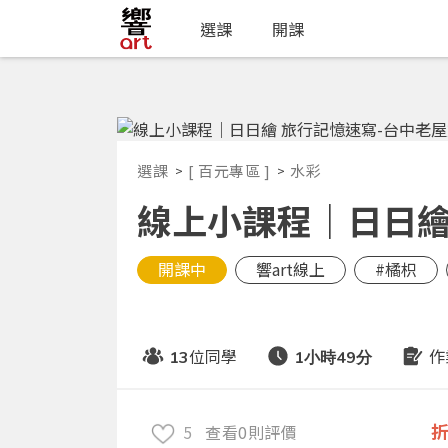
選課
開課
選課
[ 百元專區 ]
水彩
線上小課程｜日日繪
開課中
響art線上
#橘枳
位同學
作
13
1小時49分
5
查看0則評價