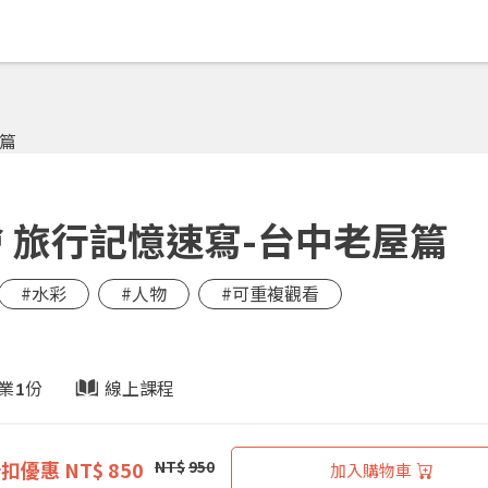
 旅行記憶速寫-台中老屋篇
#水彩
#人物
#可重複觀看
業
份
線上課程
1
折扣優惠
NT$ 850
NT$
950
加入購物車