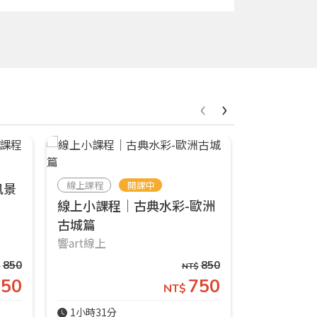
‹
›
線上課程
開課中
線上課程
風景
線上小課程｜古典水彩-歐洲
線上小課程
古城篇
界繪畫課
響art線上
響art線上
850
850
$
NT$
750
750
NT$
1小時31分
1小時29分