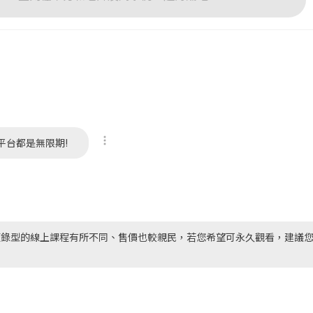
按下註冊即代表你同意我們的
使用者條款
與
隱私權政策
。
平台都是無限期!
預錄型的線上課程有所不同、售價也較親民，若您希望可永久觀看，建議