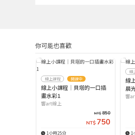
你可能也喜歡
線
線上課程
開課中
線
線上小課程｜貝塔的一口插
晨
畫水彩1
響a
響art線上
850
NT$
750
NT$
1小時25分
1