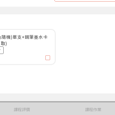
色隨機)單支+鋼筆墨水卡
取)
課程評價
課程作業