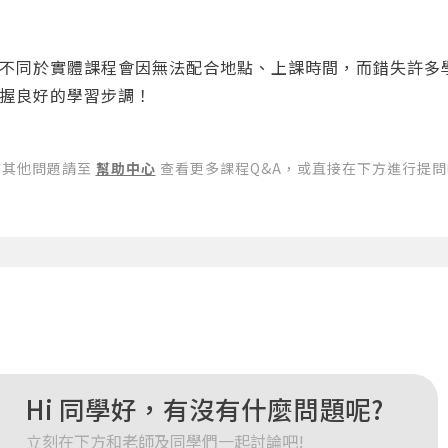
您將收到一封Email，請依照信件中的指示重新登入。
系統偵測到您的帳號重複登入，
點擊下方「確定」將前一位使用者強制登出。
不同於實體課程會因無法配合地點、上課時間，而錯失許多
握良好的學習步調！
確定
重設密碼
取消
有其他問題請至
幫助中心
查看更多課程Q&A，或直接在下方進行提問
或
或
登入
Hi 同學好，有沒有什麼問題呢?
忘記密碼
註冊
立刻在下方和老師及同學們一起討論吧!