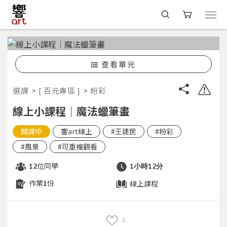
查看單元
選課
[ 百元專區 ]
粉彩
線上小課程｜魔法蠟筆畫
開課中
響art線上
#王建民
#粉彩
#風景
#可重複觀看
位同學
12
1小時12分
作業
份
線上課程
1
1