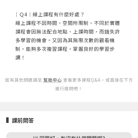
｜Ｑ4｜線上課程有什麼好處？
線上課程不因時間、空間所限制，不同於實體
課程會因無法配合地點、上課時間，而錯失許
多學習的機會。又因為其無限次數的觀看機
您將收到一封Email，請依照信件中的指示重新登
系統偵測到您的帳號重複登入，
制，能夠多次複習課程，掌握良好的學習步
點擊下方「確定」將前一位使用者強制登出。
入。
調！
確定
如有其他問題請至
幫助中心
查看更多課程Q&A，或直接在下方
重設密碼
取消
進行提問吧！
或
或
課前問答