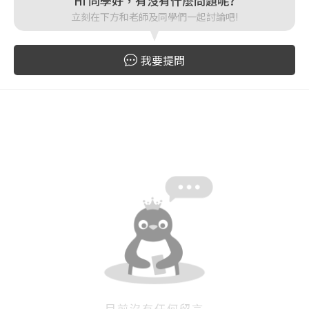
Hi 同學好，有沒有什麼問題呢?
登入
立刻在下方和老師及同學們一起討論吧!
忘記密碼
註冊
我要提問
按下註冊即代表你同意我們的
使用者條款
與
隱私權政
策
。
目前沒有任何留言