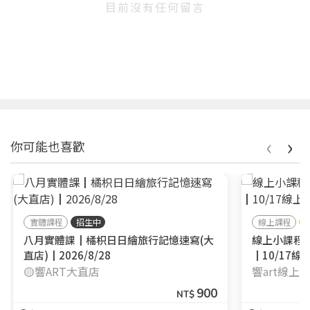
目前沒有任何留言
‹
›
你可能也喜歡
實體課程
招生中
線上課程
八月實體課┃橘枳日日繪旅行記憶速寫(大
線上小課程
直店)┃2026/8/28
┃10/17線
🟡響ART大直店
響art線上
900
NT$