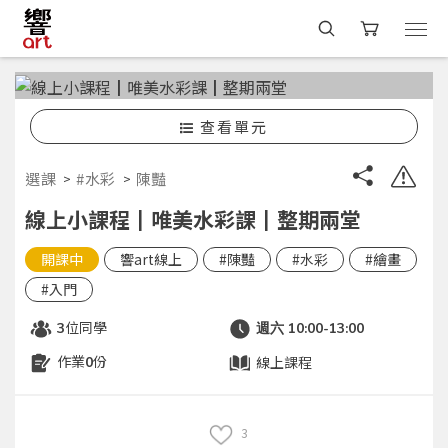
查看單元
選課
#水彩
陳豔
線上小課程┃唯美水彩課┃整期兩堂
開課中
響art線上
#陳豔
#水彩
#繪畫
#入門
位同學
3
週六 10:00-13:00
作業
份
線上課程
0
3