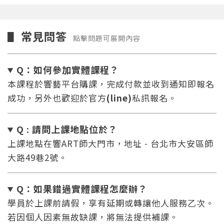
常見問答
▋
點擊問題可展開內容
Q：如何參加實體課程？
本課程於響藝平台購課，完成付款並收到通知即報名
成功，另外也歡迎於官方
(line)
私訊報名。
Q : 請問上課地點位於？
上課地點在響ART師大門市，地址 - 台北市大安區師
大路49巷2號。
Q：如果錯過實體課程怎麼辦
？
學員於上課前請假，享有延期或轉讓他人服務乙次。
若因個人因素無故缺課，將無法提供補課。