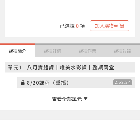
已選擇
0
項
加入購物車
課程簡介
課程評價
課程作業
課程討論
單元1
八月實體課┃唯美水彩課┃整期兩堂
8/20課程（重播）
2:52:34
8/27課程（重播）
2:53:08