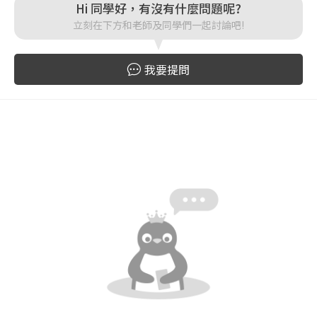
Hi 同學好，有沒有什麼問題呢?
登入
立刻在下方和老師及同學們一起討論吧!
忘記密碼
註冊
我要提問
按下註冊即代表你同意我們的
使用者條款
與
隱私權政
策
。