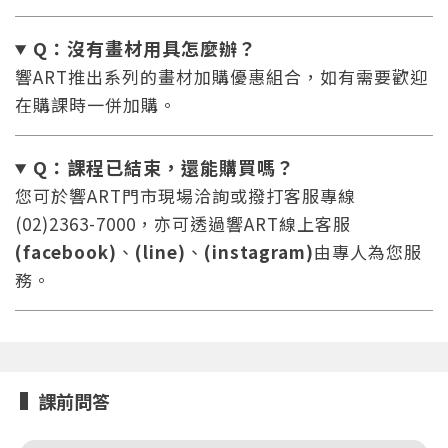
Q：沒有畫材用具怎麼辦
？
響ART推出系列的畫材加購優惠組合，如有需要歡迎
在購課時一併加購。
您將收到一封Email，請依照信件中的指示重新登
系統偵測到您的帳號重複登入，
Q：課程已結束，還能
購買嗎？
點擊下方「確定」將前一位使用者強制登出。
入。
您可於響ART門市現場洽詢或撥打客服專線
確定
(02)2363-7000，亦可透過響ART線上客服
(facebook)
、
(line)
、
(instagram)
由專人為您服
重設密碼
取消
務。
或
或
課前問答