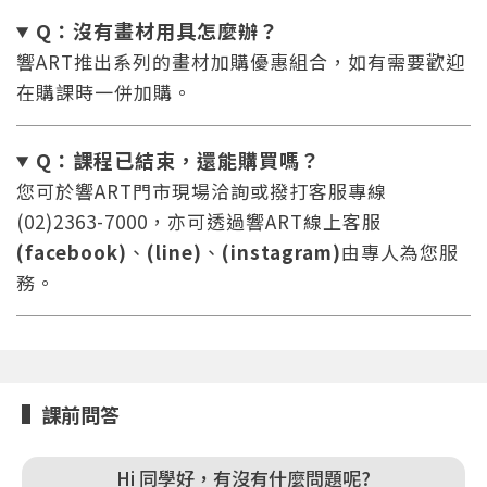
Q：沒有畫材用具怎麼辦
？
響ART推出系列的畫材加購優惠組合，如有需要歡迎
在購課時一併加購。
Q：課程已結束，還能
購買嗎？
您將收到一封Email，請依照信件中的指示重新登
系統偵測到您的帳號重複登入，
您可於響ART門市現場洽詢或撥打客服專線
點擊下方「確定」將前一位使用者強制登出。
入。
(02)2363-7000，亦可透過響ART線上客服
(facebook)
、
(line)
、
(instagram)
由專人為您服
確定
務。
重設密碼
取消
或
或
課前問答
Hi 同學好，有沒有什麼問題呢?