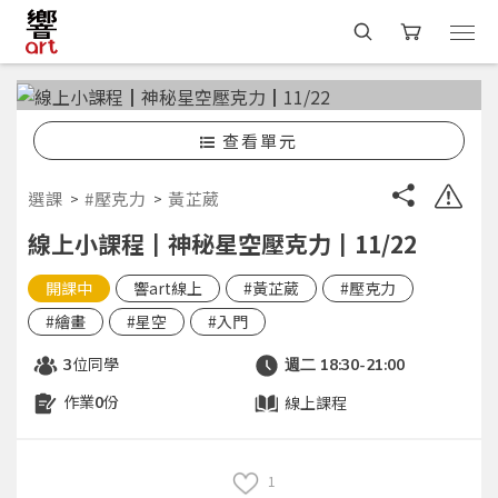
查看單元
選課
#壓克力
黃芷葳
線上小課程┃神秘星空壓克力┃11/22
開課中
響art線上
#黃芷葳
#壓克力
#繪畫
#星空
#入門
位同學
3
週二 18:30-21:00
作業
份
線上課程
0
1