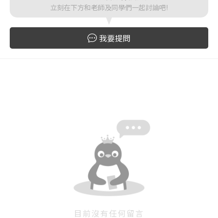
立刻在下方和老師及同學們一起討論吧!
登入
我要提問
忘記密碼
註冊
按下註冊即代表你同意我們的
使用者條款
與
隱私權政
策
。
目前沒有任何留言