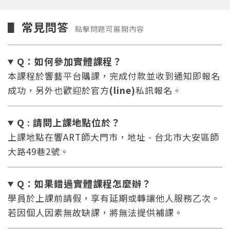
常見問答
▋
點擊問題可展開內容
Q：如何參加實體課程？
本課程於響藝平台購課，完成付款並收到通知即報名
成功，另外也歡迎於官方
(line)
私訊報名。
Q : 請問上課地點位於？
上課地點在響ART師大門市，地址 - 台北市大安區師
大路49巷2號。
Q：如果錯過實體課程怎麼辦
？
學員於上課前請假，享有延期或轉讓他人服務乙次。
若因個人因素無故缺課，將無法提供補課。