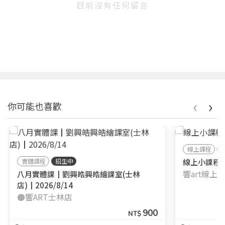
目前沒有任何留言
‹
›
你可能也喜歡
線上課程
實體課程
招生中
線上小課程┃
響art線上
八月實體課┃劉興皓興皓繪課室(士林
店)┃2026/8/14
🟠響ART士林店
900
NT$