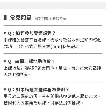
常見問答
▋
點擊問題可展開內容
Q：如何參加實體課程？
本課程於響藝平台購課，完成付款並收到通知即報名
成功，另外也歡迎於官方
(line)
私訊報名。
Q : 請問上課地點位於？
上課地點在響ART師大門市，地址 - 台北市大安區師
大路49巷2號。
Q：如果錯過實體課程怎麼辦
？
學員於上課前請假，享有延期或轉讓他人服務乙次。
若因個人因素無故缺課，將無法提供補課。