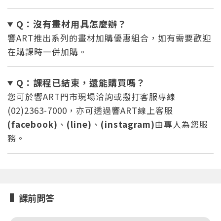
Q：沒有畫材用具怎麼辦
？
響ART推出系列的畫材加購優惠組合，如有需要歡迎
在購課時一併加購。
Q：課程已結束，還能
購買嗎？
您將收到一封Email，請依照信件中的指示重新登
系統偵測到您的帳號重複登入，
您可於響ART門市現場洽詢或撥打客服專線
點擊下方「確定」將前一位使用者強制登出。
入。
(02)2363-7000，亦可透過響ART線上客服
確定
(facebook)
、
(line)
、
(instagram)
由專人為您服
務。
重設密碼
取消
或
或
課前問答