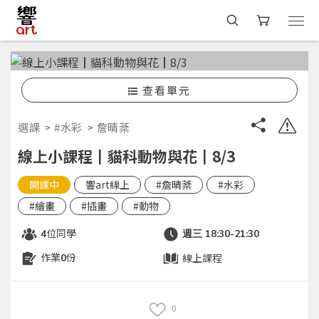
查看單元
選課
#水彩
詹晴棻
線上小課程┃貓科動物與花┃8/3
開課中
響art線上
#詹晴棻
#水彩
#繪畫
#插畫
#動物
位同學
4
週三 18:30-21:30
作業
份
線上課程
0
0