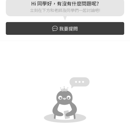
Hi 同學好，有沒有什麼問題呢?
立刻在下方和老師及同學們一起討論吧!
登入
我要提問
忘記密碼
註冊
按下註冊即代表你同意我們的
使用者條款
與
隱私權政
策
。