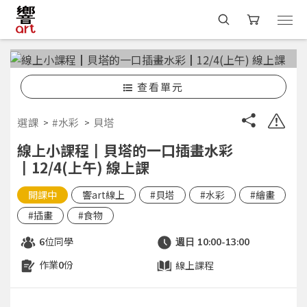
查看單元
選課
#水彩
貝塔
線上小課程┃貝塔的一口插畫水彩
┃12/4(上午) 線上課
開課中
響art線上
#貝塔
#水彩
#繪畫
#插畫
#食物
位同學
6
週日 10:00-13:00
作業
份
線上課程
0