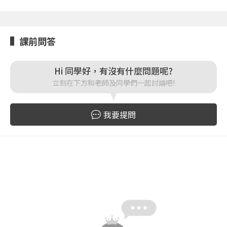
您將收到一封Email，請依照信件中的指示重新登
系統偵測到您的帳號重複登入，
點擊下方「確定」將前一位使用者強制登出。
入。
課前問答
確定
重設密碼
取消
Hi 同學好，有沒有什麼問題呢?
立刻在下方和老師及同學們一起討論吧!
或
或
我要提問
登入
忘記密碼
註冊
按下註冊即代表你同意我們的
使用者條款
與
隱私權政