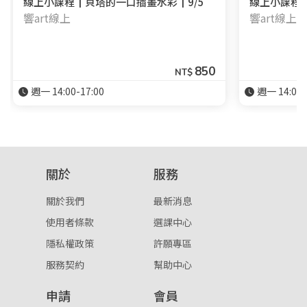
線上小課程┃貝塔的一口插畫水彩┃9/5
線上小課程┃
響art線上
響art線上
850
NT$
週一 14:00-17:00
週一 14:00-
關於
服務
關於我們
最新消息
使用者條款
選課中心
隱私權政策
許願專區
服務契約
幫助中心
申請
會員