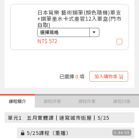
日本寫樂 藝術鋼筆(顏色隨機)單支
+鋼筆墨水卡式墨管12入單盒(門市
自取)
NT$ 572
已選擇
0
項
加入購物車
課程簡介
課程評價
課程作業
課程討論
單元1
五月實體課┃速寫城市街屋┃5/25
5/25課程（重播）
1:44:35