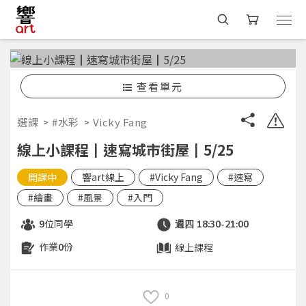
查看單元
選課
#水彩
Vicky Fang
線上小課程┃速寫城市街屋┃5/25
開課中
響art線上
#Vicky Fang
#速寫
#繪畫
#風景
#入門
位同學
9
週四 18:30-21:00
作業
份
線上課程
0
0