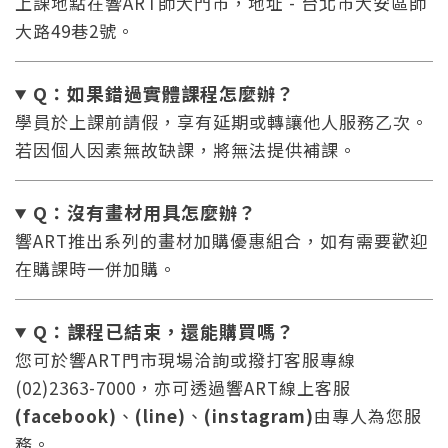
上課地點在響ART師大門市，地址 - 台北市大安區師
大路49巷2號。
Q：如果錯過實體課程怎麼辦
？
學員於上課前請假，享有延期或轉讓他人服務乙次。
若因個人因素無故缺課，將無法提供補課。
Q：沒有畫材用具怎麼辦
？
您將收到一封Email，請依照信件中的指示重新登
系統偵測到您的帳號重複登入，
響ART推出系列的畫材加購優惠組合，如有需要歡迎
點擊下方「確定」將前一位使用者強制登出。
入。
在購課時一併加購。
確定
Q：課程已結束，還能
購買嗎？
重設密碼
取消
您可於響ART門市現場洽詢或撥打客服專線
(02)2363-7000，亦可透過響ART線上客服
或
或
(facebook)
、
(line)
、
(instagram)
由專人為您服
務。