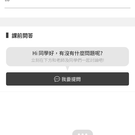
登入
課前問答
忘記密碼
註冊
Hi 同學好，有沒有什麼問題呢?
立刻在下方和老師及同學們一起討論吧!
按下註冊即代表你同意我們的
使用者條款
與
隱私權政
策
。
我要提問