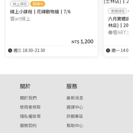
線上課程
開課中
線上小課程┃花磚動物繪┃7/6
實體課程
響art線上
六月實體課
林店)┃2026
🟠響ART
1,200
NT$
週三 18:30-21:30
週一 14:00-
關於
服務
關於我們
最新消息
使用者條款
選課中心
隱私權政策
許願專區
服務契約
幫助中心