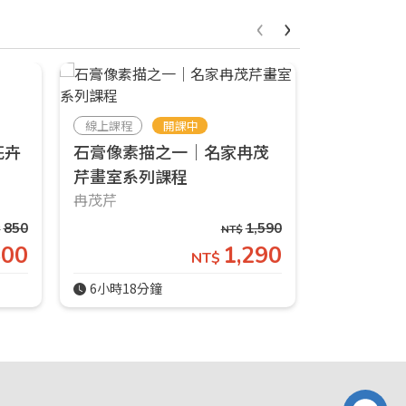
‹
›
線上課程
開課中
線上課程
花卉
石膏像素描之一｜名家冉茂
石膏像素
芹畫室系列課程
芹畫室系
冉茂芹
冉茂芹
850
1,590
$
NT$
800
1,290
NT$
6小時18分鐘
5小時11分