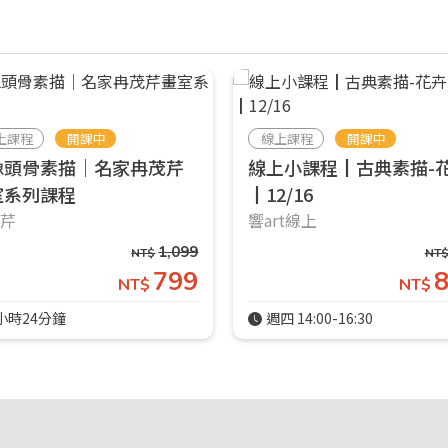
上課程
開課中
線上課程
開課中
像頭骨素描｜名家冉茂芹
線上小課程┃古典素描-
室系列課程
┃12/16
茂芹
響art線上
1,099
NT$
NT
799
NT$
NT$
小時24分鐘
週四 14:00-16:30