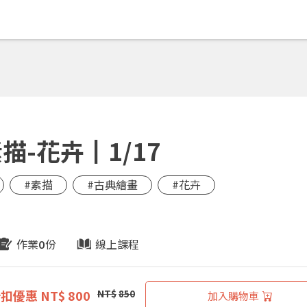
-花卉┃1/17
#素描
#古典繪畫
#花卉
作業
份
線上課程
0
折扣優惠
NT$ 800
NT$
850
加入購物車