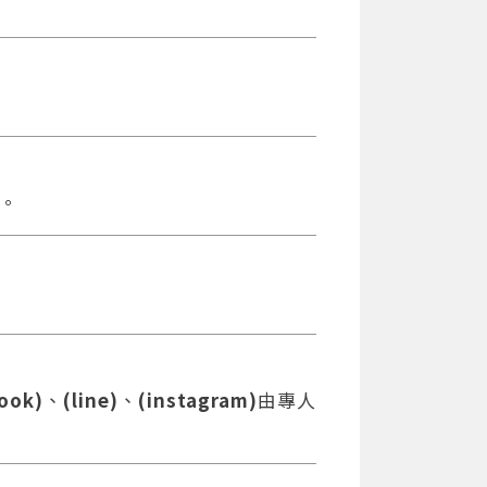
。
。
ook)
、
(line)
、
(instagram)
由專人