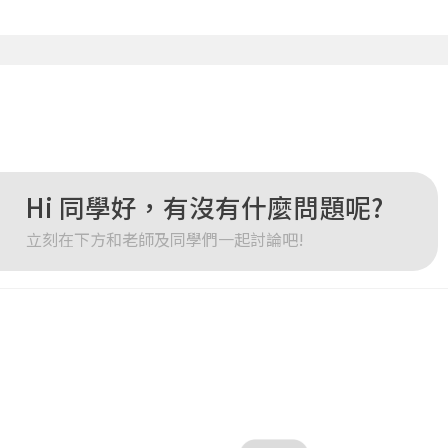
確定
重設密碼
取消
或
或
Hi 同學好，有沒有什麼問題呢?
立刻在下方和老師及同學們一起討論吧!
登入
忘記密碼
註冊
按下註冊即代表你同意我們的
使用者條款
與
隱私權政策
。