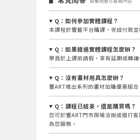
▋
點擊問題可展開內容
Q：如何參加實體課程？
本課程於響藝平台購課，完成付款並
Q：如果錯過實體課程怎麼辦
？
學員於上課前請假，享有延期或轉讓
Q：沒有畫材用具怎麼辦
？
響ART推出系列的畫材加購優惠組
Q：課程已結束，還能
購買嗎？
您可於響ART門市現場洽詢或撥打客服專
為您服務。