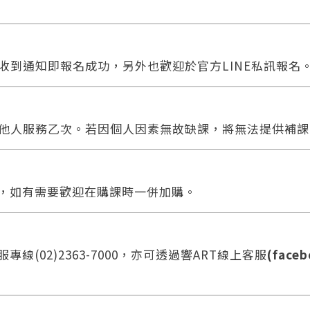
收到通知即報名成功，另外也歡迎於官方LINE私訊報名
他人服務乙次。若因個人因素無故缺課，將無法提供補課
合，如有需要歡迎在購課時一併加購。
線(02)2363-7000，亦可透過響ART線上客服
(faceb
您將收到一封Email，請依照信件中的指示重新登入。
系統偵測到您的帳號重複登入，
點擊下方「確定」將前一位使用者強制登出。