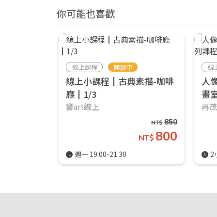
你可能也喜歡
線上課程
開課中
線
線上小課程┃古典素描-咖啡
人
廳┃1/3
畫
響art線上
冉
850
NT$
800
NT$
週一 19:00-21:30
2