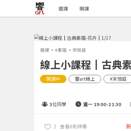
選課
開課
選課
#素描
宋愷庭
線上小課程┃古典素描
開課中
響art線上
#宋愷庭
位同學
3
週一 19:00-21:30
2
查看0則評價