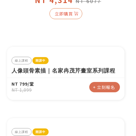
NT 6077
立即
購買
線上課程
開課中
人像頭骨素描｜名家冉茂芹畫室系列課程
您將收到一封Email，請依照信件中的指示重新登
系統偵測到您的帳號重複登入，
NT 799/堂
點擊下方「確定」將前一位使用者強制登出。
入。
+ 立刻報名
NT 1,099
確定
重設密碼
取消
或
或
線上課程
開課中