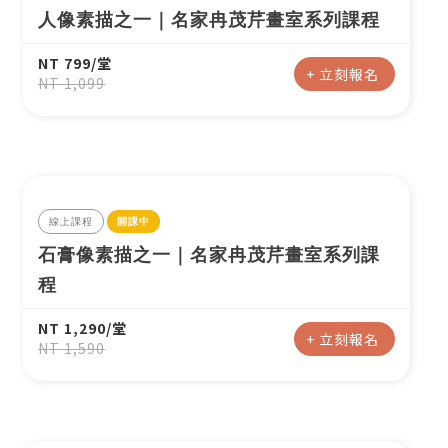
人像素描之一｜名家冉茂芹畫室系列課程
NT 799/堂
+ 立刻報名
NT 1,099
登入
忘記密碼
註冊
線上課程
開課中
按下註冊即代表你同意我們的
使用者條款
與
隱私權政
策
。
石膏像素描之一｜名家冉茂芹畫室系列課
程
NT 1,290/堂
+ 立刻報名
NT 1,590