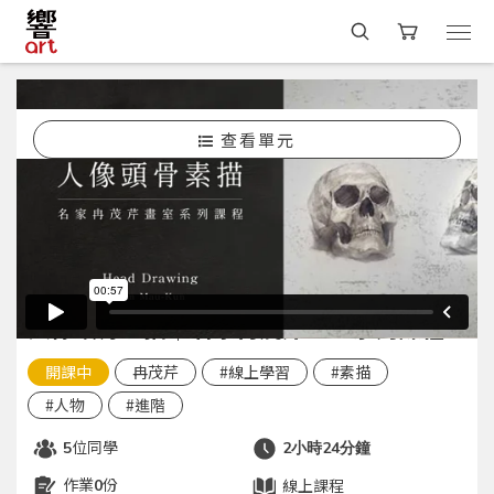
查看單元
選課
#素描
冉茂芹
限時優惠｜五堂合購再享71折 × 冉茂芹老師
活動
人像頭骨素描｜名家冉茂芹畫室系列課程
開課中
冉茂芹
#線上學習
#素描
#人物
#進階
位同學
5
2小時24分鐘
作業
份
線上課程
0