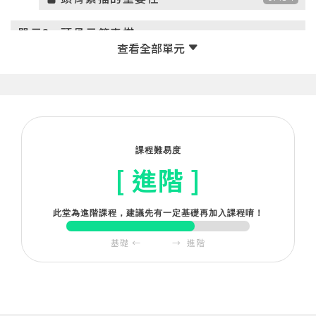
單元2
頭骨示範素描
右側面
33:16
正面
53:12
左側面
50:04
課程難易度
[ 進階 ]
此堂為進階課程，建議先有一定基礎再加入課程唷！
基礎 ← → 進階