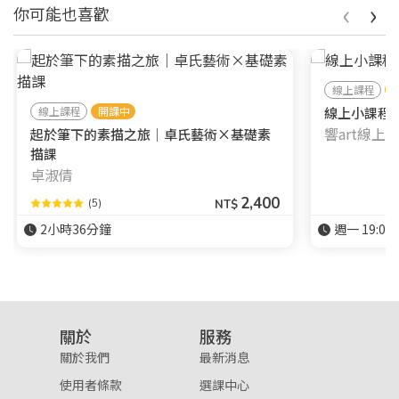
‹
›
你可能也喜歡
線上課程
線上課程
開課中
線上小課程┃
響art線上
起於筆下的素描之旅｜卓氏藝術×基礎素
描課
卓淑倩
2,400
(5)
NT$
2小時36分鐘
週一 19:00-
關於
服務
關於我們
最新消息
使用者條款
選課中心