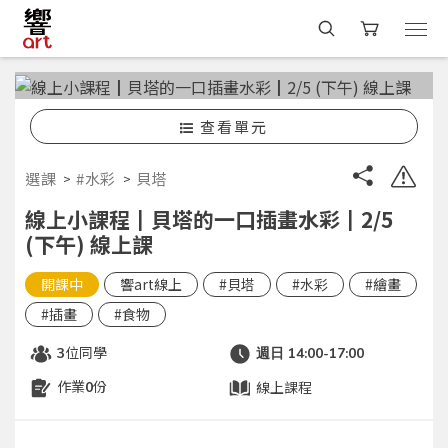
查看單元
選課
#水彩
貝塔
線上小課程┃貝塔的一口插畫水彩┃2/5
(下午) 線上課
開課中
響art線上
#貝塔
#水彩
#繪畫
#插畫
#食物
位同學
3
週日 14:00-17:00
作業
份
線上課程
0