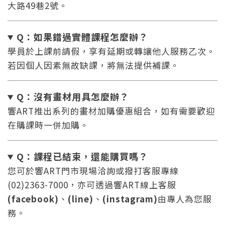
大路49巷2號。
Q：如果錯過實體課程怎麼辦
？
學員於上課前請假，享有延期或轉讓他人服務乙次。
若因個人因素無故缺課，將無法提供補課。
Q：沒有畫材用具怎麼辦
？
響ART推出系列的畫材加購優惠組合，如有需要歡迎
在購課時一併加購。
Q：課程已結束，還能
購買嗎？
您可於響ART門市現場洽詢或撥打客服專線
(02)2363-7000，亦可透過響ART線上客服
(facebook)
、
(line)
、
(instagram)
由專人為您服
務。
您將收到一封Email，請依照信件中的指示重新登
系統偵測到您的帳號重複登入，