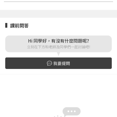
點擊下方「確定」將前一位使用者強制登出。
入。
確定
課前問答
重設密碼
取消
Hi 同學好，有沒有什麼問題呢?
或
或
立刻在下方和老師及同學們一起討論吧!
我要提問
登入
忘記密碼
註冊
按下註冊即代表你同意我們的
使用者條款
與
隱私權政
策
。