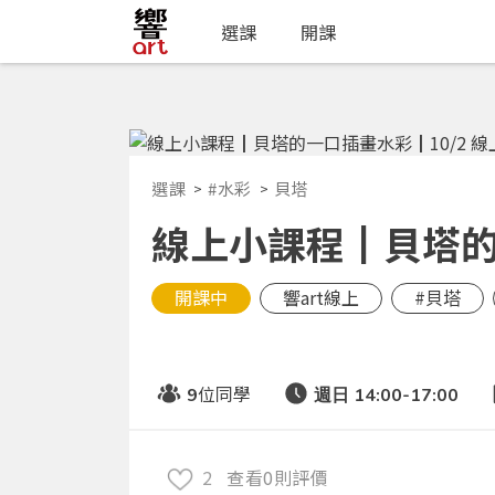
選課
開課
選課
#水彩
貝塔
線上小課程┃貝塔的
開課中
響art線上
#貝塔
位同學
9
週日 14:00-17:00
2
查看0則評價