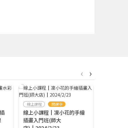
‹
›
線上課程
開課中
線上課程
插
線上小課程┃凜小花的手繪
線上小課
課
插畫入門班(師大
畫水彩┃6/
店)┃2024/2/23
響art線上