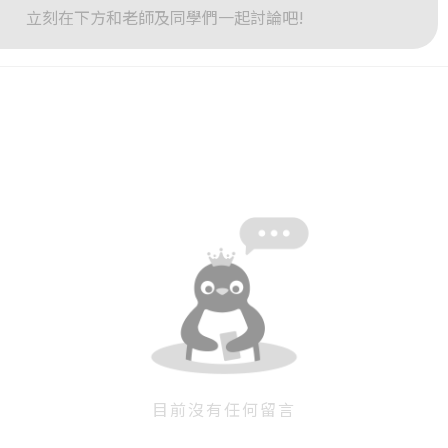
立刻在下方和老師及同學們一起討論吧!
或
或
登入
忘記密碼
註冊
按下註冊即代表你同意我們的
使用者條款
與
隱私權政策
。
目前沒有任何留言