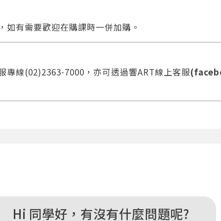
合，如有需要歡迎在購課時一併加購。
線(02)2363-7000，亦可透過響ART線上客服
(faceb
您將收到一封Email，請依照信件中的指示重新登入。
系統偵測到您的帳號重複登入，
點擊下方「確定」將前一位使用者強制登出。
確定
重設密碼
Hi 同學好，有沒有什麼問題呢?
取消