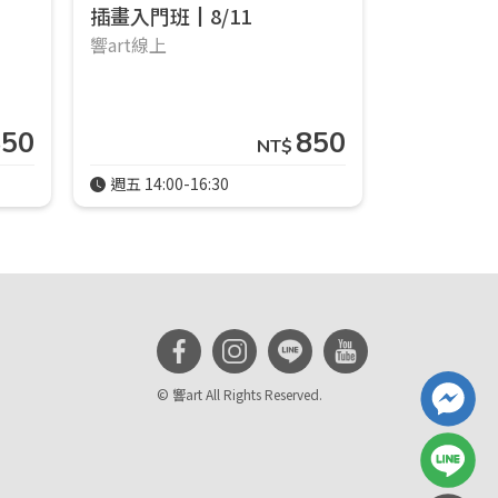
插畫入門班┃8/11
塔的一口
響art線上
貝塔
850
850
NT$
週五 14:00-16:30
30分鐘
© 響art All Rights Reserved.