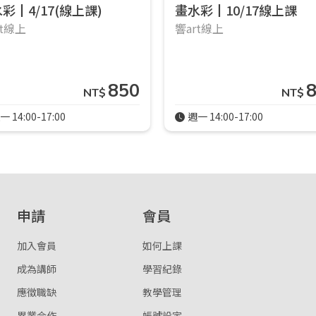
彩┃4/17(線上課)
畫水彩┃10/17線上課
rt線上
響art線上
850
NT$
NT$
一 14:00-17:00
週一 14:00-17:00
申請
會員
加入會員
如何上課
成為講師
學習紀錄
應徵職缺
教學管理
異業合作
帳號設定