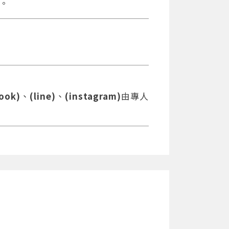
。
ook)
、
(line)
、
(instagram)
由專人