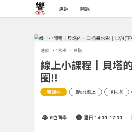
選課
開課
選課
#水彩
貝塔
線上小課程┃貝塔的一
圈!!
開課中
響art線上
#貝塔
位同學
6
週日 14:00-17:00