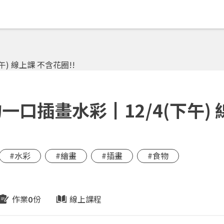
口插畫水彩┃12/4(下午) 
#水彩
#繪畫
#插畫
#食物
作業
份
線上課程
0