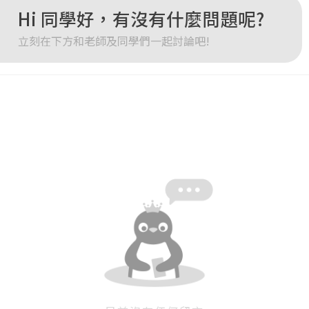
Hi 同學好，有沒有什麼問題呢?
重設密碼
取消
立刻在下方和老師及同學們一起討論吧!
或
或
登入
忘記密碼
註冊
按下註冊即代表你同意我們的
使用者條款
與
隱私權政策
。