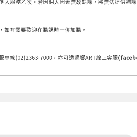
他人服務乙次。若因個人因素無故缺課，將無法提供補課
合，如有需要歡迎在購課時一併加購。
線(02)2363-7000，亦可透過響ART線上客服
(faceb
您將收到一封Email，請依照信件中的指示重新登入。
系統偵測到您的帳號重複登入，
點擊下方「確定」將前一位使用者強制登出。
確定