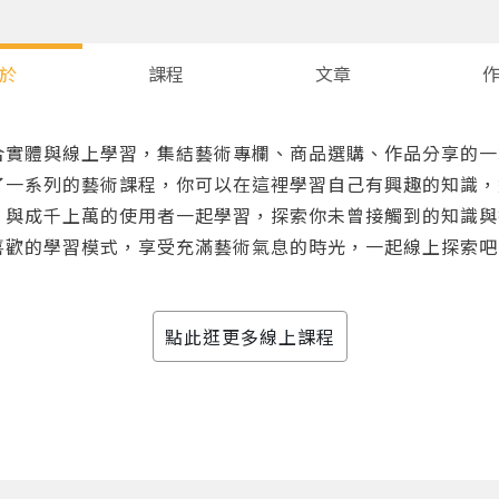
於
課程
文章
合實體與線上學習，集結藝術專欄、商品選購、作品分享的一
了一系列的藝術課程，你可以在這裡學習自己有興趣的知識，
，與成千上萬的使用者一起學習，探索你未曾接觸到的知識與
喜歡的學習模式，享受充滿藝術氣息的時光，一起線上探索吧
您將收到一封Email，請依照信件中的指示重新登入。
系統偵測到您的帳號重複登入，
點擊下方「確定」將前一位使用者強制登出。
點此逛更多線上課程
確定
重設密碼
取消
或
或