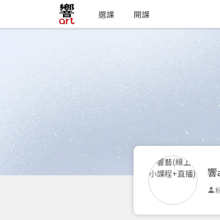
選課
開課
響
粉