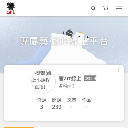
專屬藝術的線上平台
響art線上
講師
粉絲 2
修課
開課
文章
作品
3
239
-
-