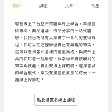
關於
課程
文章
作品
響藝線上平台整合實體與線上學習，集結藝
術專欄、商品選購、作品分享的一站式體
驗，我們已為所有人準備了一系列的藝術課
程，你可以在這裡學習自己有興趣的知識，
還可以看到各式各樣的繪畫風格，與成千上
萬的使用者一起學習，探索你未曾接觸到的
知識與技能，自由安排上課時間，選擇喜歡
的學習模式，享受充滿藝術氣息的時光，一
起線上探索吧！
點此逛更多線上課程
您將收到一封Email，請依照信件中的指示重新登
系統偵測到您的帳號重複登入，
點擊下方「確定」將前一位使用者強制登出。
入。