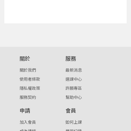
點擊下方「確定」將前一位使用者強制登出。
入。
確定
重設密碼
取消
或
或
關於
服務
關於我們
最新消息
使用者條款
選課中心
隱私權政策
許願專區
登入
服務契約
幫助中心
忘記密碼
註冊
申請
會員
按下註冊即代表你同意我們的
使用者條款
與
隱私權政
加入會員
如何上課
策
。