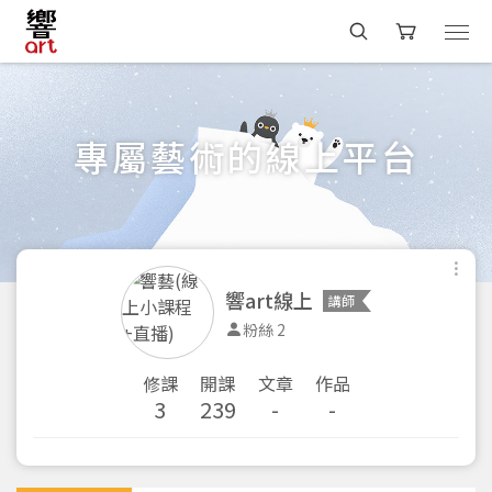
專屬藝術的線上平台
響art線上
講師
粉絲 2
修課
開課
文章
作品
3
239
-
-