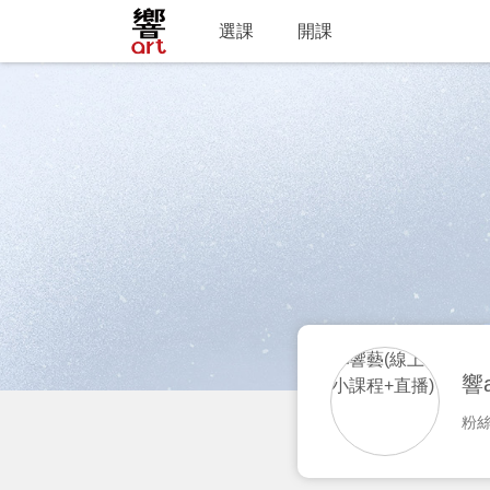
選課
開課
響
粉絲