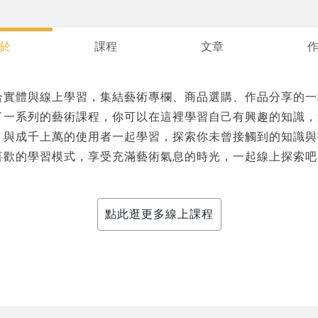
於
課程
文章
合實體與線上學習，集結藝術專欄、商品選購、作品分享的一
了一系列的藝術課程，你可以在這裡學習自己有興趣的知識，
您將收到一封Email，請依照信件中的指示重新登入。
系統偵測到您的帳號重複登入，
，與成千上萬的使用者一起學習，探索你未曾接觸到的知識與
點擊下方「確定」將前一位使用者強制登出。
喜歡的學習模式，享受充滿藝術氣息的時光，一起線上探索吧
確定
重設密碼
取消
點此逛更多線上課程
或
或