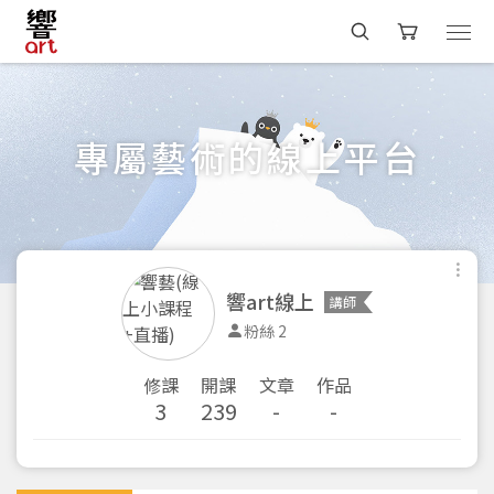
專屬藝術的線上平台
響art線上
講師
粉絲 2
修課
開課
文章
作品
3
239
-
-