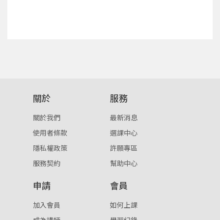
點擊下方「確定」將前一位使用者強制登出。
入。
確定
重設密碼
取消
或
或
關於
服務
關於我們
最新消息
使用者條款
選課中心
隱私權政策
許願專區
登入
服務契約
幫助中心
忘記密碼
註冊
申請
會員
按下註冊即代表你同意我們的
使用者條款
與
隱私權政
加入會員
如何上課
策
。