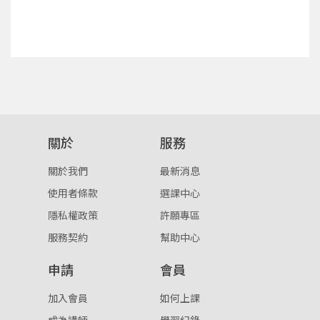
點擊下方「確定」將前一位使用者強制登出。
入。
確定
重設密碼
取消
或
或
關於
服務
關於我們
最新消息
使用者條款
選課中心
隱私權政策
許願專區
登入
服務契約
幫助中心
忘記密碼
註冊
申請
會員
按下註冊即代表你同意我們的
使用者條款
與
隱私權政
加入會員
如何上課
策
。