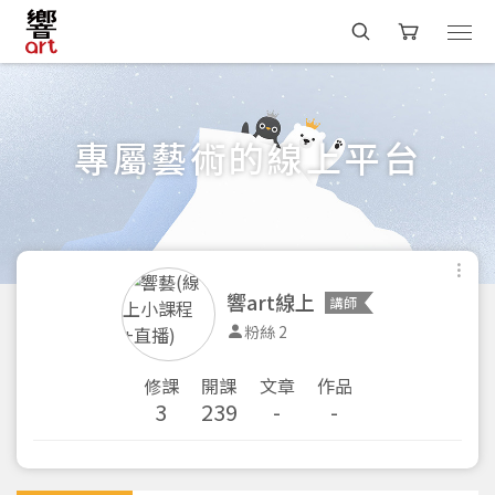
專屬藝術的線上平台
響art線上
講師
粉絲 2
修課
開課
文章
作品
3
239
-
-