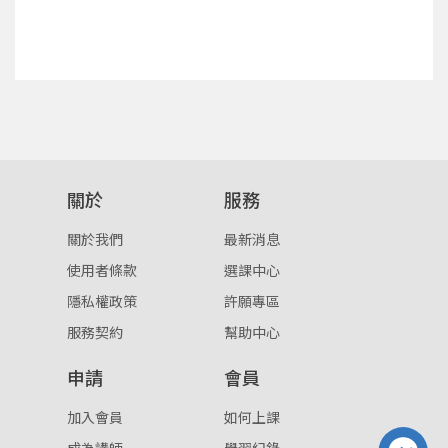
確定
重設密碼
取消
或
或
關於
服務
關於我們
最新消息
使用者條款
選課中心
登入
隱私權政策
許願專區
服務契約
幫助中心
忘記密碼
註冊
申請
會員
按下註冊即代表你同意我們的
使用者條款
與
隱私權政
策
。
加入會員
如何上課