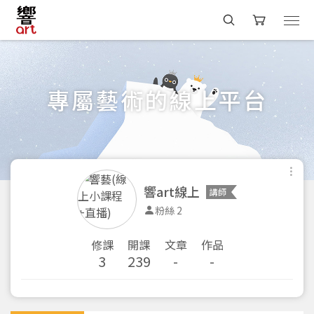
專屬藝術的線上平台
響art線上
講師
粉絲 2
修課
開課
文章
作品
3
239
-
-