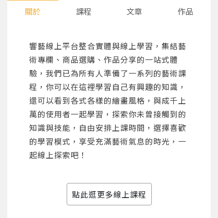
關於
課程
文章
作品
響藝線上平台整合實體與線上學習，集結藝
術專欄、商品選購、作品分享的一站式體
驗，我們已為所有人準備了一系列的藝術課
程，你可以在這裡學習自己有興趣的知識，
還可以看到各式各樣的繪畫風格，與成千上
萬的使用者一起學習，探索你未曾接觸到的
知識與技能，自由安排上課時間，選擇喜歡
的學習模式，享受充滿藝術氣息的時光，一
起線上探索吧！
點此逛更多線上課程
您將收到一封Email，請依照信件中的指示重新登
系統偵測到您的帳號重複登入，
點擊下方「確定」將前一位使用者強制登出。
入。