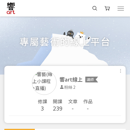
專屬藝術的線上平台
響art線上
講師
粉絲 2
修課
開課
文章
作品
3
239
-
-