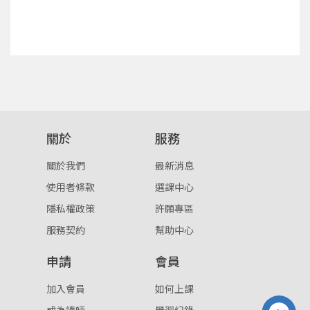
確定
重設密碼
取消
或
或
關於
服務
關於我們
最新消息
使用者條款
選課中心
登入
隱私權政策
許願專區
服務契約
幫助中心
忘記密碼
註冊
申請
會員
按下註冊即代表你同意我們的
使用者條款
與
隱私權政
策
。
加入會員
如何上課