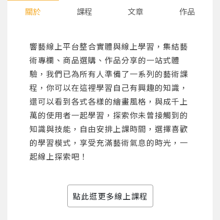
關於
課程
文章
作品
響藝線上平台整合實體與線上學習，集結藝
術專欄、商品選購、作品分享的一站式體
驗，我們已為所有人準備了一系列的藝術課
程，你可以在這裡學習自己有興趣的知識，
還可以看到各式各樣的繪畫風格，與成千上
萬的使用者一起學習，探索你未曾接觸到的
知識與技能，自由安排上課時間，選擇喜歡
的學習模式，享受充滿藝術氣息的時光，一
起線上探索吧！
點此逛更多線上課程
您將收到一封Email，請依照信件中的指示重新登
系統偵測到您的帳號重複登入，
點擊下方「確定」將前一位使用者強制登出。
入。