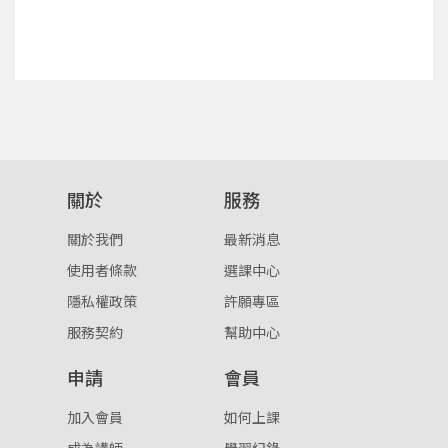
點擊下方「確定」將前一位使用者強制登出。
入。
確定
重設密碼
取消
或
或
關於
服務
關於我們
最新消息
使用者條款
選課中心
隱私權政策
許願專區
登入
服務契約
幫助中心
忘記密碼
註冊
申請
會員
按下註冊即代表你同意我們的
使用者條款
與
隱私權政
加入會員
如何上課
策
。