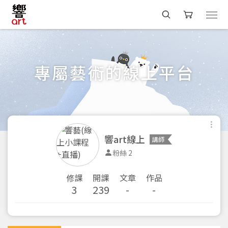
專屬藝術的線上平台
響art線上
講師
粉絲 2
修課
開課
文章
作品
3
239
-
-