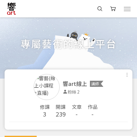
專屬藝術的線上平台
響art線上
講師
粉絲 2
修課
開課
文章
作品
3
239
-
-