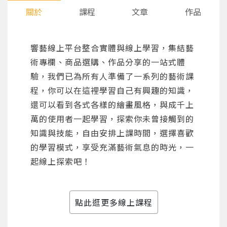
關於
課程
文章
作品
響藝線上平台整合實體與線上學習，集結藝
術專欄、商品選購、作品分享的一站式體
驗，我們已為所有人準備了一系列的藝術課
程，你可以在這裡學習自己有興趣的知識，
還可以看到各式各樣的繪畫風格，與成千上
萬的使用者一起學習，探索你未曾接觸到的
知識與技能，自由安排上課時間，選擇喜歡
的學習模式，享受充滿藝術氣息的時光，一
起線上探索吧！
點此逛更多線上課程
您將收到一封Email，請依照信件中的指示重新登
系統偵測到您的帳號重複登入，
點擊下方「確定」將前一位使用者強制登出。
入。