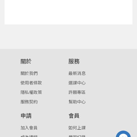
確定
重設密碼
取消
或
或
關於
服務
關於我們
最新消息
使用者條款
選課中心
登入
隱私權政策
許願專區
服務契約
幫助中心
忘記密碼
註冊
申請
會員
按下註冊即代表你同意我們的
使用者條款
與
隱私權政
策
。
加入會員
如何上課