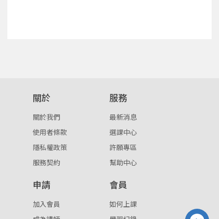
確定
重設密碼
取消
或
或
關於
服務
關於我們
最新消息
使用者條款
選課中心
登入
隱私權政策
許願專區
服務契約
幫助中心
忘記密碼
註冊
申請
會員
按下註冊即代表你同意我們的
使用者條款
與
隱私權政
策
。
加入會員
如何上課