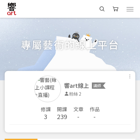
專屬藝術的線上平台
響art線上
講師
粉絲 2
修課
開課
文章
作品
3
239
-
-