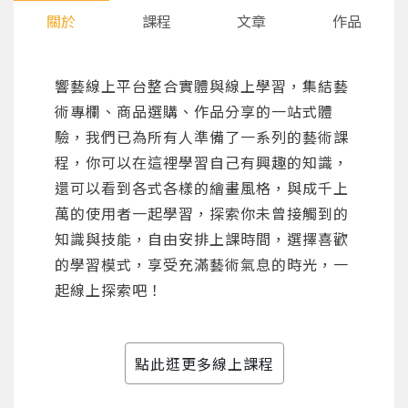
關於
課程
文章
作品
響藝線上平台整合實體與線上學習，集結藝
術專欄、商品選購、作品分享的一站式體
驗，我們已為所有人準備了一系列的藝術課
程，你可以在這裡學習自己有興趣的知識，
還可以看到各式各樣的繪畫風格，與成千上
萬的使用者一起學習，探索你未曾接觸到的
知識與技能，自由安排上課時間，選擇喜歡
的學習模式，享受充滿藝術氣息的時光，一
起線上探索吧！
點此逛更多線上課程
您將收到一封Email，請依照信件中的指示重新登
系統偵測到您的帳號重複登入，
點擊下方「確定」將前一位使用者強制登出。
入。