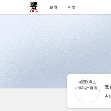
選課
開課
響
粉