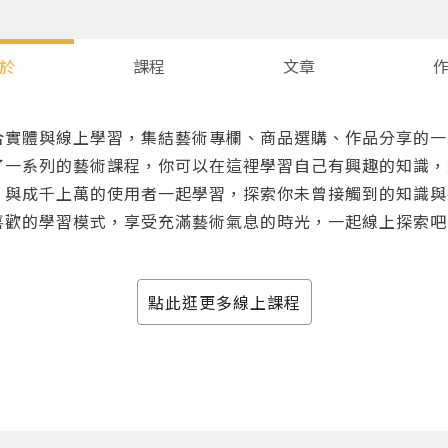
於
課程
文章
合實體與線上學習，集結藝術專欄、商品選購、作品分享的一
了一系列的藝術課程，你可以在這裡學習自己有興趣的知識，
，與成千上萬的使用者一起學習，探索你未曾接觸到的知識與
喜歡的學習模式，享受充滿藝術氣息的時光，一起線上探索吧
您將收到一封Email，請依照信件中的指示重新登入。
系統偵測到您的帳號重複登入，
點擊下方「確定」將前一位使用者強制登出。
點此逛更多線上課程
確定
重設密碼
取消
或
或