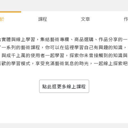
於
課程
文章
合實體與線上學習，集結藝術專欄、商品選購、作品分享的一
了一系列的藝術課程，你可以在這裡學習自己有興趣的知識，
，與成千上萬的使用者一起學習，探索你未曾接觸到的知識與
喜歡的學習模式，享受充滿藝術氣息的時光，一起線上探索吧
您將收到一封Email，請依照信件中的指示重新登入。
系統偵測到您的帳號重複登入，
點擊下方「確定」將前一位使用者強制登出。
點此逛更多線上課程
確定
重設密碼
取消
或
或