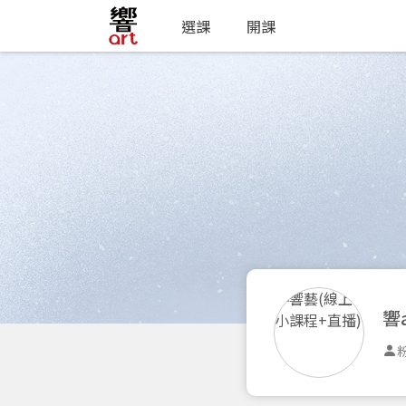
選課
開課
響
粉