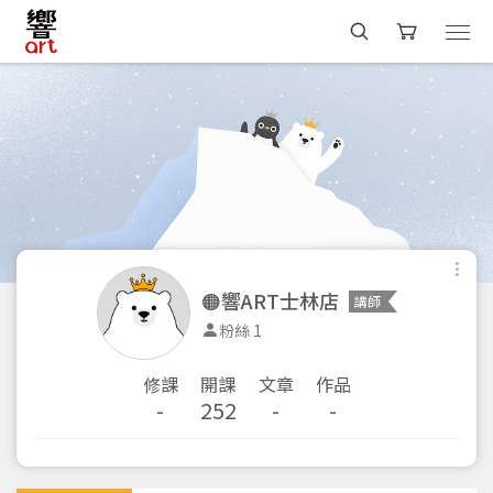
🟠響ART士林店
講師
粉絲 1
修課
開課
文章
作品
-
252
-
-