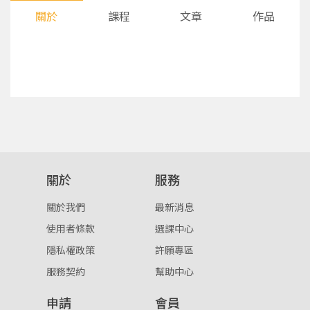
關於
課程
文章
作品
您將收到一封Email，請依照信件中的指示重新登
系統偵測到您的帳號重複登入，
關於
服務
點擊下方「確定」將前一位使用者強制登出。
入。
關於我們
最新消息
確定
使用者條款
選課中心
隱私權政策
許願專區
重設密碼
取消
服務契約
幫助中心
或
或
申請
會員