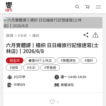
選課
#水彩
橘枳
六月實體課┃橘枳 日日繪旅行記憶速寫(士
林店)┃2026/6/8
招生中
🟠響ART士林店
#實體課程
#橘枳
#速寫
#水彩
#零基礎
位同學
2
週一 14:00-16:30
作業
份
實體課程
0
0