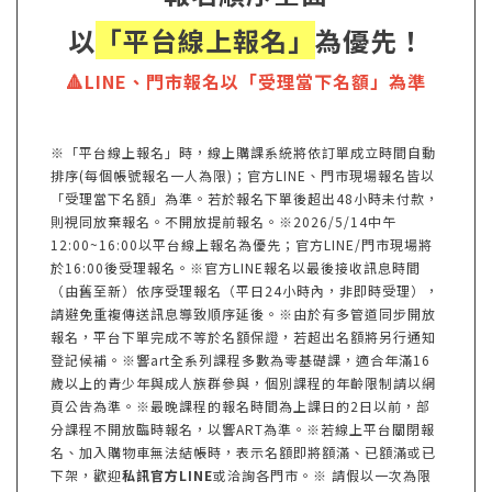
以
「平台線上報名」
為優先！
🔺LINE、門市報名以「受理當下名額」為準
※「平台線上報名」時，線上購課系統將依訂單成立時間自動
排序(每個帳號報名一人為限)；官方LINE、門市現場報名皆以
「受理當下名額」為準。若於報名下單後超出48小時未付款，
則視同放棄報名。不開放提前報名。※2026/5/14中午
12:00~16:00以平台線上報名為優先；官方LINE/門市現場將
於16:00後受理報名。※官方LINE報名以最後接收訊息時間
（由舊至新）依序受理報名（平日24小時內，非即時受理），
請避免重複傳送訊息導致順序延後。※由於有多管道同步開放
報名，平台下單完成不等於名額保證，若超出名額將另行通知
登記候補。※響art全系列課程多數為零基礎課，適合年滿16
歲以上的青少年與成人族群參與，個別課程的年齡限制請以網
頁公告為準。※最晚課程的報名時間為上課日的2日以前，部
分課程不開放臨時報名，以響ART為準。※若線上平台關閉報
名、加入購物車無法結帳時，表示名額即將額滿、已額滿或已
下架，歡迎
私訊官方LINE
或洽詢各門市。※ 請假以一次為限