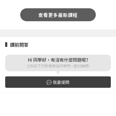
按下註冊即代表你同意我們的
使用者條款
與
隱私權政
策
。
查看更多最新課程
課前問答
Hi 同學好，有沒有什麼問題呢?
立刻在下方和老師及同學們一起討論吧!
我要提問