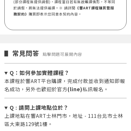
(部分課程無提供請假)，課程當日若有無故曠課情形，不等同
於請假，將無法提供補課。※ 請詳閱
《響ART課程購買暨服
務契約》
購買即表示您同意本契約內容。
常見問答
▋
點擊問題可展開內容
Q：如何參加實體課程？
本課程於響ART平台購課，完成付款並收到通知即報
名成功，另外也歡迎於官方
(line)
私訊報名。
Q : 請問上課地點位於？
上課地點在響ART士林門市，地址 - 111台北市士林
區大東路129號1樓。