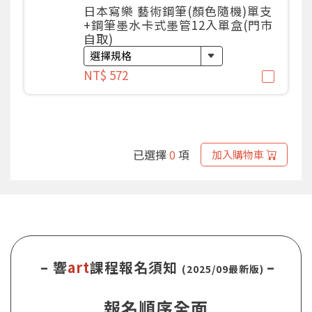
日本寫樂 藝術鋼筆(顏色隨機)單支
+鋼筆墨水卡式墨管12入單盒(門市
自取)
NT$ 572
已選擇
0
項
加入購物車
– 響
art
課程報名須知
–
(2025/09最新版)
報名順序全面