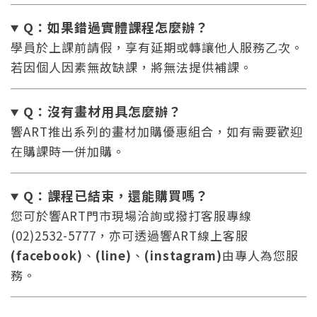
您將收到一封Email，請依照信件中的指示重新登
系統偵測到您的帳號重複登入，
Q：如果錯過實體課程怎麼辦
？
點擊下方「確定」將前一位使用者強制登出。
入。
學員於上課前請假，享有延期或轉讓他人服務乙次。
若因個人因素無故缺課，將無法提供補課。
確定
重設密碼
取消
Q：沒有畫材用具怎麼辦
？
響ART推出系列的畫材加購優惠組合，如有需要歡迎
或
或
在購課時一併加購。
Q：課程已結束，還能
購買嗎？
您可於響ART門市現場洽詢或撥打客服專線
(02)2532-5777，亦可透過響ART線上客服
登入
(facebook)
、
(line)
、
(instagram)
由專人為您服
務。
忘記密碼
註冊