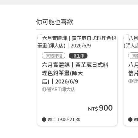
你可能也喜歡
實體課程
招生中
實
六月實體課┃黃芷葳日式料
八
理色鉛筆畫(師大
信片
店)┃2026/6/9
🔴
🔴響ART師大店
900
NT$
週二 19:00-21:30
週