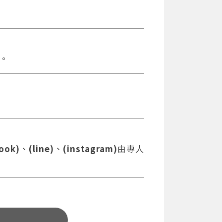
。
ook)
、
(line)
、
(instagram)
由專人