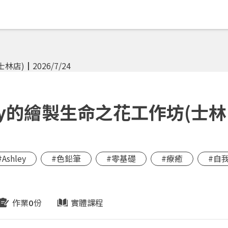
ey的繪製生命之花工作坊(士林
#Ashley
#色鉛筆
#零基礎
#療癒
#自
作業
份
實體課程
0