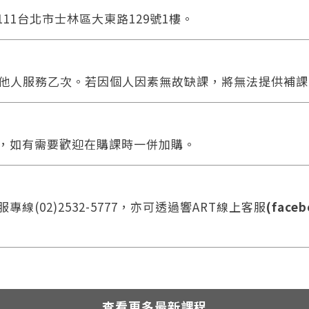
111台北市士林區大東路129號1樓。
他人服務乙次。若因個人因素無故缺課，將無法提供補課
合，如有需要歡迎在購課時一併加購。
線(02)2532-5777，亦可透過響ART線上客服
(faceb
查看更多最新課程