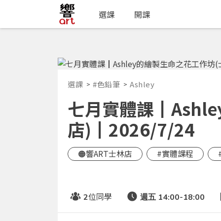
選課
開課
選課
#色鉛筆
Ashley
七月實體課┃Ashl
店)┃2026/7/24
🟠響ART士林店
#實體課程
位同學
2
週五 14:00-18:00