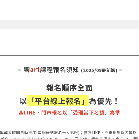
– 響
art
課程報名須知
–
(2025/09最新版)
報名順序全面
以
「平台線上報名」
為優先！
🔺LINE、門市報名以「受理當下名額」為準
單成立時間自動排序(每個帳號報名一人為限)；官方LINE、門市現場報名皆
※2026/6/15中午12:00~16:00以平台線上報名為優先；官方LINE/門