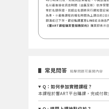
名以最後接收訊息時間（由舊至新）依序受理
等於名額保證，若超出名額將另行通知登記候
為準。※最晚課程的報名時間為上課日的2日
額滿或已下架，歡迎
私訊官方LINE
或洽詢各
《響ART課程購買暨服務契約》
購買即表示
常見問答
▋
點擊問題可展開內容
Q：如何參加實體課程？
本課程於響ART平台購課，完成付
Q : 請問上課地點位於？