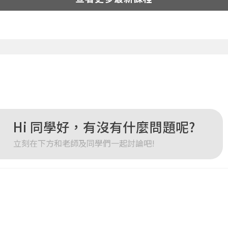
您將收到一封Email，請依照信件中的指示重新登入。
系統偵測到您的帳號重複登入，
點擊下方「確定」將前一位使用者強制登出。
確定
重設密碼
取消
或
或
Hi 同學好，有沒有什麼問題呢?
立刻在下方和老師及同學們一起討論吧!
登入
忘記密碼
註冊
按下註冊即代表你同意我們的
使用者條款
與
隱私權政策
。