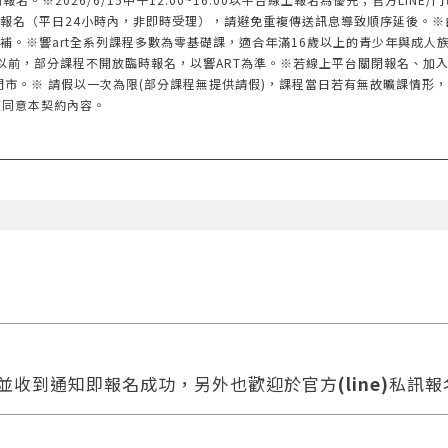
報名（平日24小時內，非即時受理），請避免重複傳送訊息導致順序延後。※
補。※響art全系列課程多數為零基礎課，適合年滿16歲以上的青少年與成人
以前，部分課程不開放臨時報名，以響ART為準。※若線上平台關閉報名、加
門市。※ 請假以一次為限(部分課程無提供請假)，課程當日若有無故曠課情形
您同意本契約內容。
款並收到通知即報名成功，另外也歡迎於官方
(line)
私訊報