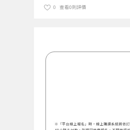
0
查看0則評價
※「平台線上報名」時，線上購課系統將依訂
48小時未付款，則視同放棄報名。不開放提前報名。