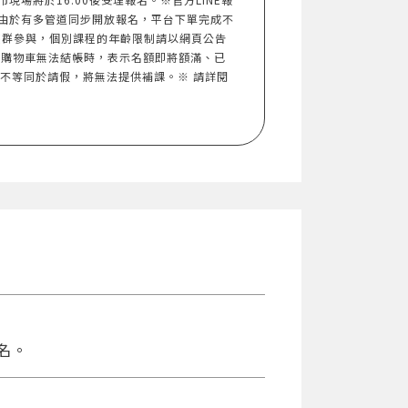
由於有多管道同步開放報名，平台下單完成不
族群參與，個別課程的年齡限制請以網頁公告
入購物車無法結帳時，表示名額即將額滿、已
，不等同於請假，將無法提供補課。※ 請詳閱
名。