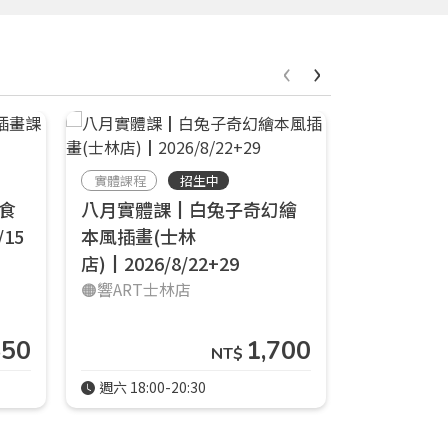
‹
›
實體課程
招生中
實體課程
食
八月實體課┃白兔子奇幻繪
八月實體
15
本風插畫(士林
插畫課(士林店
店)┃2026/8/22+29
🟠響ART士
🟠響ART士林店
850
1,700
NT$
週六 18:00-20:30
週六 14:00-