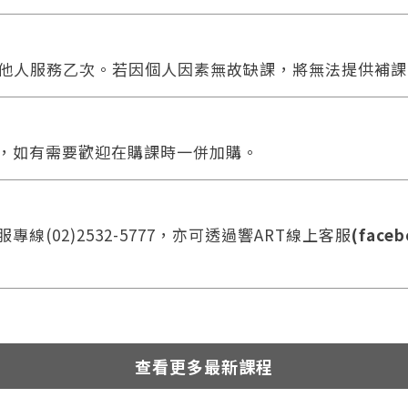
他人服務乙次。若因個人因素無故缺課，將無法提供補課
合，如有需要歡迎在購課時一併加購。
線(02)2532-5777，亦可透過響ART線上客服
(faceb
查看更多最新課程
您將收到一封Email，請依照信件中的指示重新登入。
系統偵測到您的帳號重複登入，