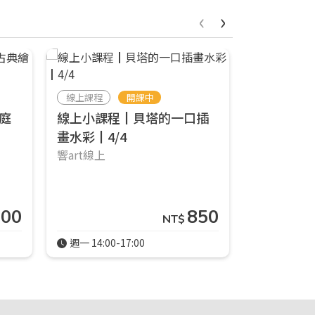
‹
›
線上課程
開課中
實體課程
庭
線上小課程┃貝塔的一口插
八月實體
畫水彩┃4/4
課室(士林店)
響art線上
🟠響ART士
100
850
NT$
週一 14:00-17:00
週五 14:00-