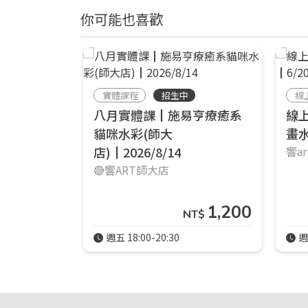
你可能也喜歡
實體課程
招生中
線
八月實體課┃施易亨療癒系
線
貓咪水彩(師大
畫水
店)┃2026/8/14
響a
🔴響ART師大店
1,200
NT$
週五 18:00-20:30
週