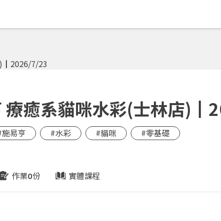
療癒系貓咪水彩(士林店)┃202
#施易亨
#水彩
#貓咪
#零基礎
作業
份
實體課程
0