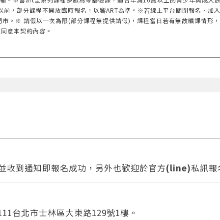
以前，部分課程不開放臨時報名，以響ART為準。※若線上平台關閉報名、加
門市。※ 請假以一次為限(部分課程無提供請假)，課程當日若有無故曠課情形
您同意本契約內容。
款並收到通知即報名成功，另外也歡迎於官方
(line)
私訊報
111台北市士林區大東路129號1樓。