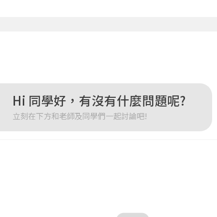
點擊下方「確定」將前一位使用者強制登出。
確定
重設密碼
取消
或
或
Hi 同學好，有沒有什麼問題呢?
立刻在下方和老師及同學們一起討論吧!
登入
忘記密碼
註冊
按下註冊即代表你同意我們的
使用者條款
與
隱私權政策
。