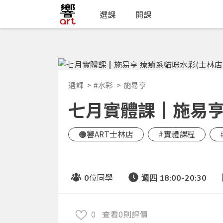
選課
開課
選課
#水彩
施易亨
七月實體課┃施易亨 
🟠響ART士林店
#實體課程
位同學
0
週四 18:00-20:30
0
查看0則評價