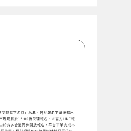
以「受理當下名額」為準。若於報名下單後超出
市現場將於16:00後受理報名。※官方LINE報
由於有多管道同步開放報名，平台下單完成不
族群參與，個別課程的年齡限制請以網頁公告