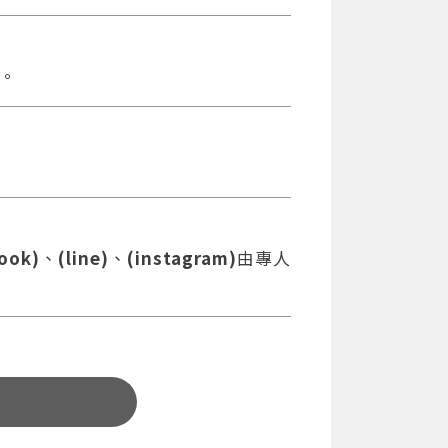
。
ook)
、
(line)
、
(instagram)
由專人