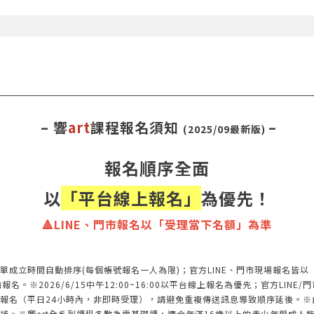
– 響
art
課程報名須知
–
(2025/09最新版)
報名順序全面
以
「平台線上報名」
為優先！
🔺LINE、門市報名以「受理當下名額」為準
單成立時間自動排序(每個帳號報名一人為限)；官方LINE、門市現場報名皆
※2026/6/15中午12:00~16:00以平台線上報名為優先；官方LINE/門
報名（平日24小時內，非即時受理），請避免重複傳送訊息導致順序延後。※
補。※響art全系列課程多數為零基礎課，適合年滿16歲以上的青少年與成人