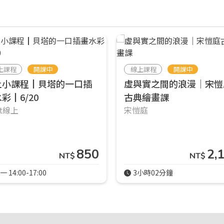
上課程
開課中
線上課程
開課中
上小課程┃貝塔的一口插
虛與實之間的浪漫｜宋愷
彩┃6/20
古典繪畫課
rt線上
宋愷庭
850
2,
NT$
NT$
一 14:00-17:00
3小時02分鐘