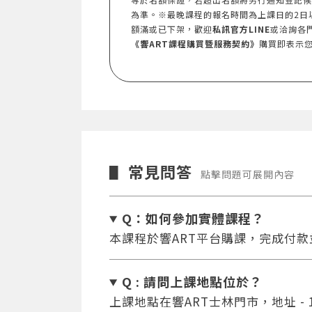
為準。※最晚課程的報名時間為上課日的2日
額滿或已下架，歡迎
私訊官方LINE
或洽詢各
《響ART課程購買暨服務契約》
購買即表示
常見問答
▋
點擊問題可展開內容
Q：如何參加實體課程？
本課程於響ART平台購課，完成付
Q : 請問上課地點位於？
上課地點在響ART士林門市，地址 - 