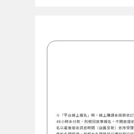
※「平台線上報名」時，線上購課系統將依訂
48小時未付款，則視同放棄報名。不開放提前報名。
名以最後接收訊息時間（由舊至新）依序受理
等於名額保證，若超出名額將另行通知登記候