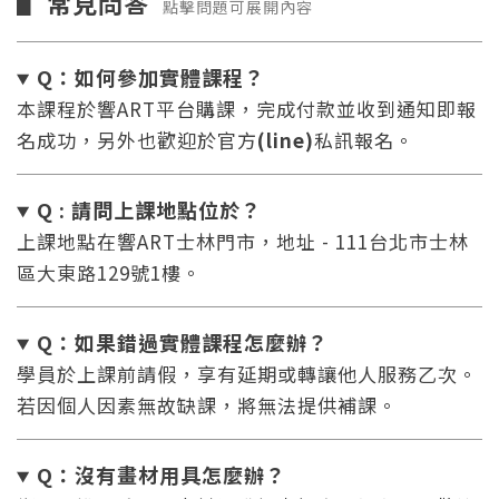
常見問答
▋
點擊問題可展開內容
Q：如何參加實體課程？
本課程於響ART平台購課，完成付款並收到通知即報
名成功，另外也歡迎於官方
(line)
私訊報名。
Q : 請問上課地點位於？
上課地點在響ART士林門市，地址 - 111台北市士林
區大東路129號1樓。
Q：如果錯過實體課程怎麼辦
？
學員於上課前請假，享有延期或轉讓他人服務乙次。
若因個人因素無故缺課，將無法提供補課。
Q：沒有畫材用具怎麼辦
？