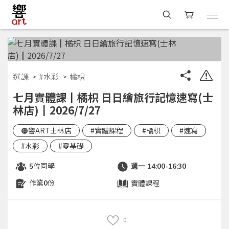
選課
#水彩
橘枳
七月實體課┃橘枳 日日繪旅行記憶速寫(士
林店)┃2026/7/27
🟠響ART士林店
#實體課程
#橘枳
#速寫
#水彩
#零基礎
位同學
5
週一 14:00-16:30
作業
份
實體課程
0
0