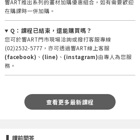
響ART推出系列的畫材加購優惠組合，如有需要歡迎
在購課時一併加購。
Q：課程已結束，還能
購買嗎？
您可於響ART門市現場洽詢或撥打客服專線
(02)2532-5777，亦可透過響ART線上客服
您將收到一封Email，請依照信件中的指示重新登
系統偵測到您的帳號重複登入，
(facebook)
、
(line)
、
(instagram)
由專人為您服
點擊下方「確定」將前一位使用者強制登出。
入。
務。
確定
重設密碼
取消
查看更多最新課程
或
或
課前問答