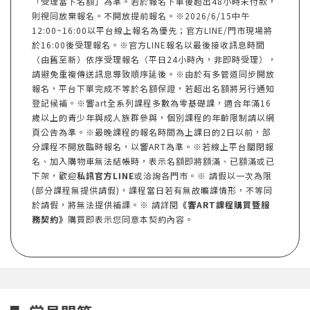
「受理當下名額」為準。若於報名下單後超出48小時未付款，
則視同放棄報名。不開放提前報名。※2026/6/15中午
12:00~16:00以平台線上報名為優先；官方LINE/門市現場將
於16:00後受理報名。※官方LINE報名以最後接收訊息時間
（由舊至新）依序受理報名（平日24小時內，非即時受理），
請避免重複傳送訊息導致順序延後。※由於有多管道同步開放
報名，平台下單完成不等於名額保證，若超出名額將另行通知
登記候補。※響art全系列課程多數為零基礎課，適合年滿16
歲以上的青少年與成人族群參與，個別課程的年齡限制請以網
頁公告為準。※最晚課程的報名時間為上課日的2日以前，部
分課程不開放臨時報名，以響ART為準。※若線上平台關閉報
名、加入購物車無法結帳時，表示名額即將額滿、已額滿或已
下架，歡迎
私訊官方LINE
或洽詢各門市。※ 請假以一次為限
(部分課程無提供請假)，課程當日若有無故曠課情形，不等同
於請假，將無法提供補課。※ 請詳閱
《響ART課程購買暨服
務契約》
購買即表示您同意本契約內容。