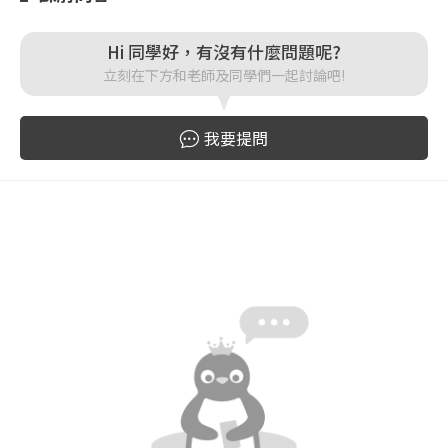
登入
Hi 同學好，有沒有什麼問題呢?
立刻在下方和老師及同學們一起討論吧!
忘記密碼
註冊
我要提問
按下註冊即代表你同意我們的
使用者條款
與
隱私權政
策
。